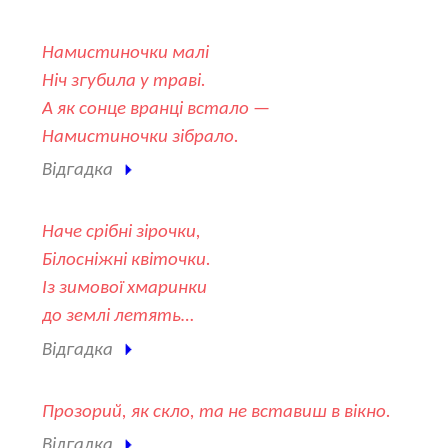
Намистиночки малі
Ніч згубила у траві.
А як сонце вранці встало —
Намистиночки зібрало.
Відгадка
Наче срібні зірочки,
Білосніжні квіточки.
Із зимової хмаринки
до землі летять…
Відгадка
Прозорий, як скло, та не вставиш в вікно.
Відгадка