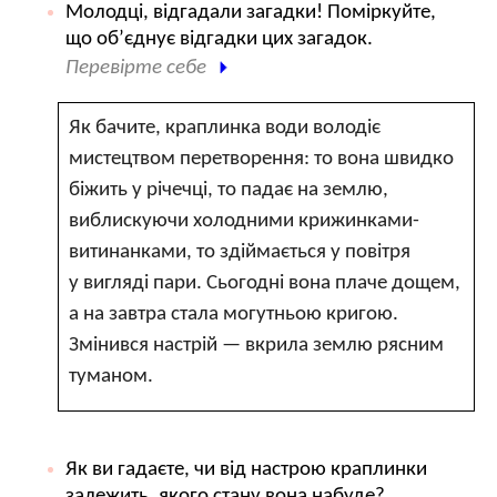
Молодці, відгадали загадки! Поміркуйте,
що об’єднує відгадки цих загадок.
Перевірте себе
Як бачите, краплинка води володіє
мистецтвом перетворення: то вона швидко
біжить у річечці, то падає на землю,
виблискуючи холодними крижинками-
витинанками, то здіймається у повітря
у вигляді пари. Сьогодні вона плаче дощем,
а на завтра стала могутньою кригою.
Змінився настрій — вкрила землю рясним
туманом.
Як ви гадаєте, чи від настрою краплинки
залежить, якого стану вона набуде?