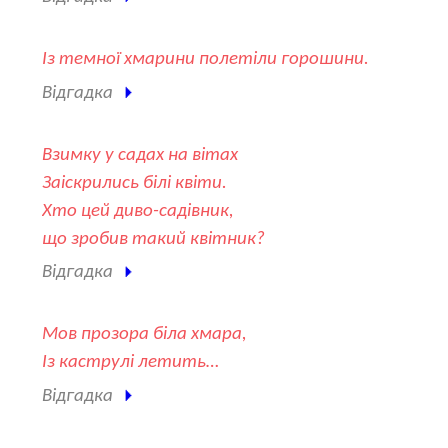
Із темної хмарини полетіли горошини.
Відгадка
Взимку у садах на вітах
Заіскрились білі квіти.
Хто цей диво-садівник,
що зробив такий квітник?
Відгадка
Мов прозора біла хмара,
Із каструлі летить…
Відгадка