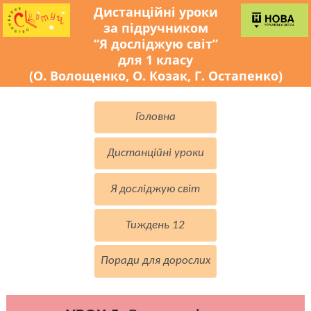
Дистанційні уроки
за підручником
“Я досліджую світ”
для 1 класу
(О. Волощенко, О. Козак, Г. Остапенко)
Головна
Дистанційні уроки
Я досліджую світ
Тиждень 12
Поради для дорослих