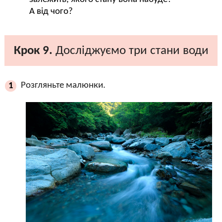
А від чого?
Крок 9.
Досліджуємо три стани води
Розгляньте малюнки.
1