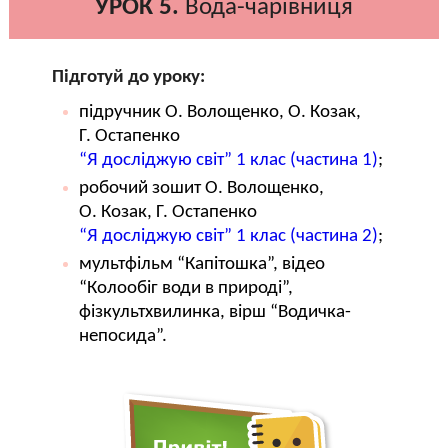
УРОК 5.
Вода-чарівниця
Підготуй до уроку:
підручник О. Волощенко, О. Козак,
Г. Остапенко
“Я досліджую світ” 1 клас (частина 1)
;
робочий зошит О. Волощенко,
О. Козак, Г. Остапенко
“Я досліджую світ” 1 клас (частина 2)
;
мультфільм “Капітошка”, відео
“Колообіг води в природі”,
фізкультхвилинка, вірш “Водичка-
непосида”.