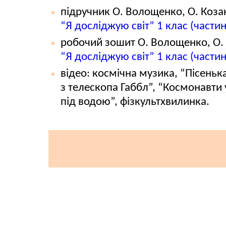
підручник О. Волощенко, О. Козак
“Я досліджую світ” 1 клас (частин
робочий зошит О. Волощенко, О. 
“Я досліджую світ” 1 клас (частин
відео: космічна музика, “Пісеньк
з телескопа Габбл”, “Космонавти 
під водою”, фізкультхвилинка.