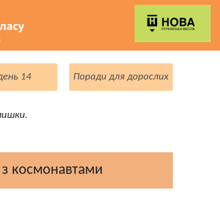
класу
)
день 14
Поради для дорослих
мишки.
 з космонавтами