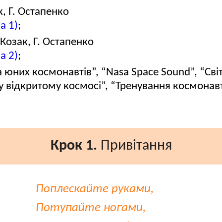
, Г. Остапенко
а 1)
;
Козак, Г. Остапенко
а 2)
;
а юних космонавтів”, “Nasa Space Sound”, “Сві
у відкритому космосі”, “Тренування космонав
Крок 1.
Привітання
Поплескайте руками,
Потупайте ногами,