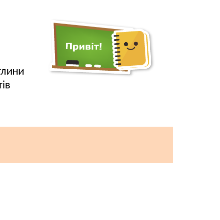
тлини
тів