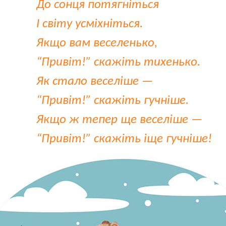
До сонця потягніться
І світу усміхніться.
Якщо вам веселенько,
“Привіт!” скажіть тихенько.
Як стало веселіше —
“Привіт!” скажіть гучніше.
Якщо ж тепер ще веселіше —
“Привіт!” скажіть іще гучніше!