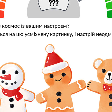
 в космос із вашим настроєм?
ться на цю усміхнену картинку, і настрій неод