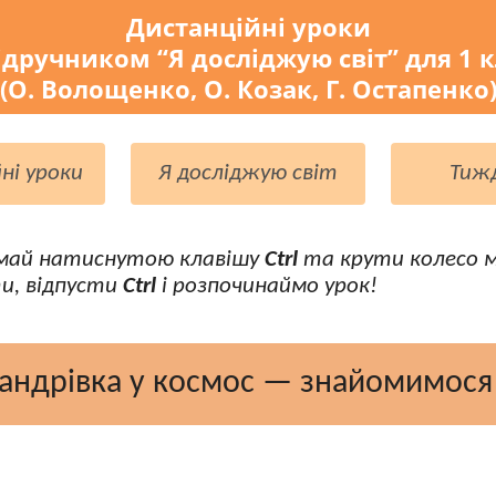
Дистанційні уроки
ідручником “Я досліджую світ” для 1 
(О. Волощенко, О. Козак, Г. Остапенко
ні уроки
Я досліджую світ
Тиж
май натиснутою клавішу
Ctrl
та крути колесо 
и, відпусти
Ctrl
і розпочинаймо урок!
андрівка у космос — знайомимося