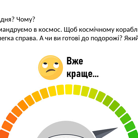
 дня? Чому?
мандруємо в космос. Щоб космічному кораблю 
гка справа. А чи ви готові до подорожі? Який