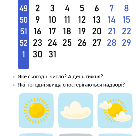
Яке сьогодні число? А день тижня?
Які погодні явища спостерігаються надворі?