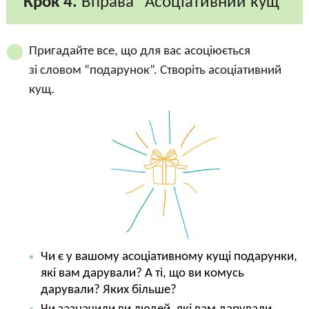
Крок 4.
Вправа “Асоціативний кущ”
Пригадайте все, що для вас асоціюється
зі словом “подарунок”. Створіть асоціативний
кущ.
Чи є у вашому асоціативному кущі подарунки,
які вам дарували? А ті, що ви комусь
дарували? Яких більше?