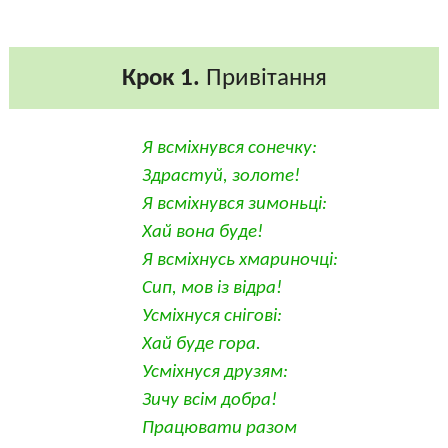
Крок 1.
Привітання
Я всміхнувся сонечку:
Здрастуй, золоте!
Я всміхнувся зимоньці:
Хай вона буде!
Я всміхнусь хмариночці:
Сип, мов із відра!
Усміхнуся снігові:
Хай буде гора.
Усміхнуся друзям:
Зичу всім добра!
Працювати разом