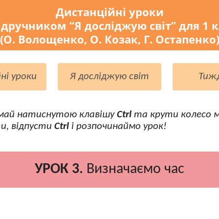
Дистанційні уроки
ідручником “Я досліджую світ” для 1 
(О. Волощенко, О. Козак, Г. Остапенко
ні уроки
Я досліджую світ
Тиж
май натиснутою клавішу
Ctrl
та крути колесо 
и, відпусти
Ctrl
і розпочинаймо урок!
УРОК 3.
Визначаємо час