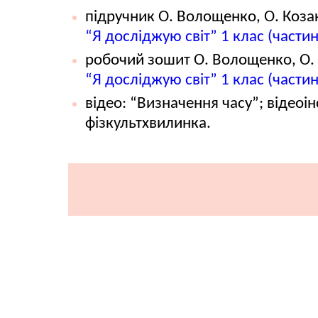
підручник О. Волощенко, О. Козак
“Я досліджую світ” 1 клас (частин
робочий зошит О. Волощенко, О. 
“Я досліджую світ” 1 клас (частин
відео: “Визначення часу”; відеоі
фізкультхвилинка.