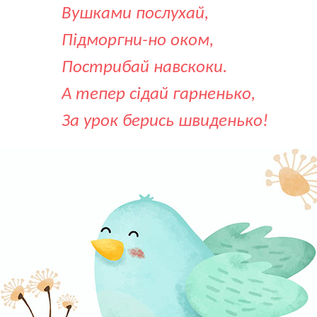
Вушками послухай,
Підморгни-но оком,
Пострибай навскоки.
А тепер сідай гарненько,
За урок берись швиденько!