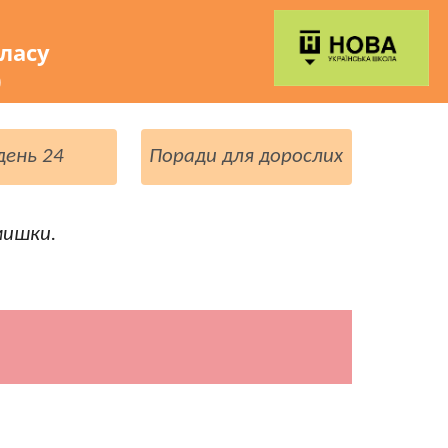
класу
)
день 24
Поради для дорослих
мишки.