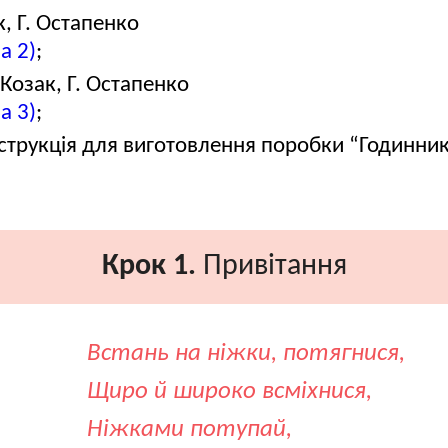
, Г. Остапенко
а 2)
;
Козак, Г. Остапенко
а 3)
;
нструкція для виготовлення поробки “Годинник
Крок 1.
Привітання
Встань на ніжки, потягнися,
Щиро й широко всміхнися,
Ніжками потупай,