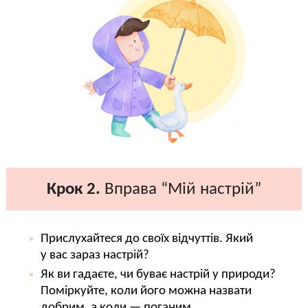
Крок 2.
Вправа “Мій настрій”
Прислухайтеся до своїх відчуттів. Який
у вас зараз настрій?
Як ви гадаєте, чи буває настрій у природи?
Поміркуйте, коли його можна назвати
добрим, а коли — поганим.