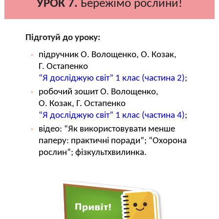
УРОК 7.
Бережімо рослини!
Підготуй до уроку:
підручник О. Волощенко, О. Козак,
Г. Остапенко
“Я досліджую світ” 1 клас (частина 2)
;
робочий зошит О. Волощенко,
О. Козак, Г. Остапенко
“Я досліджую світ” 1 клас (частина 4)
;
відео: “Як використовувати менше
паперу: практичні поради”; “Охорона
рослин”; фізкультхвилинка.