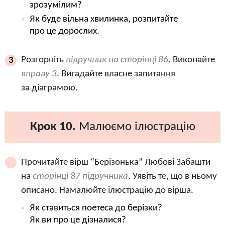
зрозумілим?
Як буде вільна хвилинка, розпитайте
про це дорослих.
Розгорніть
підручник на сторінці 86
. Виконайте
3
вправу 3
. Вигадайте власне запитання
за діаграмою.
Крок 10.
Малюємо ілюстрацію
Прочитайте вірш “Берізонька” Любові Забашти
на
сторінці 87 підручника
. Уявіть те, що в ньому
описано. Намалюйте ілюстрацію до вірша.
Як ставиться поетеса до берізки?
Як ви про це дізналися?