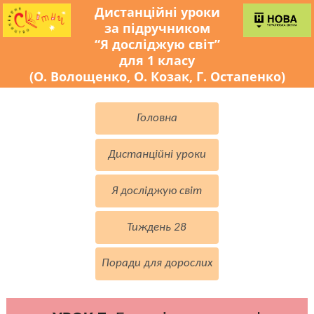
Дистанційні уроки
за підручником
“Я досліджую світ”
для 1 класу
(О. Волощенко, О. Козак, Г. Остапенко)
Головна
Дистанційні уроки
Я досліджую світ
Тиждень 28
Поради для дорослих