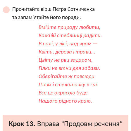
Прочитайте вірш Петра Сотниченка
та запам’ятайте його поради.
Вмійте природу любити,
Кожній стеблинці радіти.
В полі, у лісі, над яром —
Квіти, дерева і трави…
Цвіту не рви задаром,
Гілки не втни для забави.
Оберігайте ж повсюди
Шлях і стежиночку в гаї.
Все це окрасою буде
Нашого рідного краю.
Крок 13.
Вправа “Продовж речення”