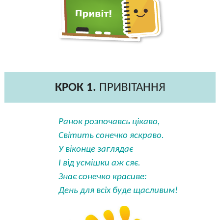
КРОК 1.
ПРИВІТАННЯ
Ранок розпочавсь цікаво,
Світить сонечко яскраво.
У віконце заглядає
І від усмішки аж сяє.
Знає сонечко красиве:
День для всіх буде щасливим!