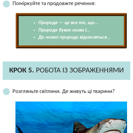
Поміркуйте та продовжте речення:
Природа — це все те, що…
Природа буває жива і…
До живої природи відносяться…
КРОК 5.
РОБОТА ІЗ ЗОБРАЖЕННЯМИ
Розгляньте світлини. Де живуть ці тварини?