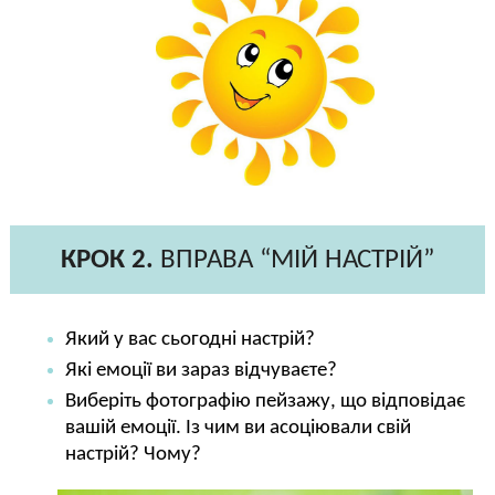
КРОК 2.
ВПРАВА “МІЙ НАСТРІЙ”
Який у вас сьогодні настрій?
Які емоції ви зараз відчуваєте?
Виберіть фотографію пейзажу, що відповідає
вашій емоції. Із чим ви асоціювали свій
настрій? Чому?