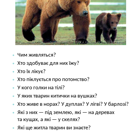
Чим живляться?
Хто здобуває для них їжу?
Хто їх лікує?
Хто піклується про потомство?
У кого голки на тілі?
У яких тварин китички на вушках?
Хто живе в норах? У дуплах? У лігві? У барлозі?
Які з них — під землею, які — на деревах
та кущах, а які — у скелях?
Які ще житла тварин ви знаєте?