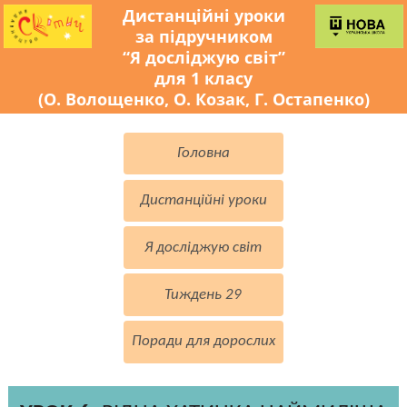
Дистанційні уроки
за підручником
“Я досліджую світ”
для 1 класу
(О. Волощенко, О. Козак, Г. Остапенко)
Головна
Дистанційні уроки
Я досліджую світ
Тиждень 29
Поради для дорослих