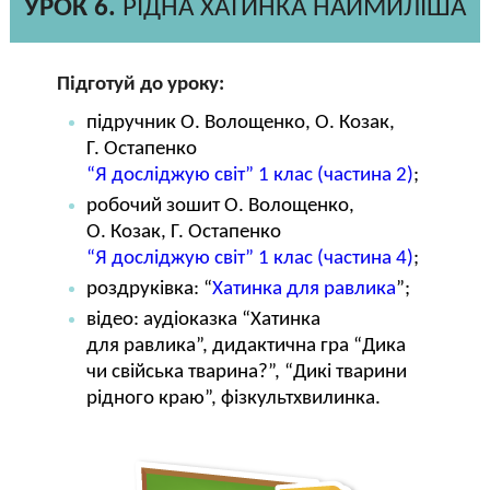
УРОК 6.
РІДНА ХАТИНКА НАЙМИЛІША
Підготуй до уроку:
підручник О. Волощенко, О. Козак,
Г. Остапенко
“Я досліджую світ” 1 клас (частина 2)
;
робочий зошит О. Волощенко,
О. Козак, Г. Остапенко
“Я досліджую світ” 1 клас (частина 4)
;
роздруківка: “
Хатинка для равлика
”;
відео: аудіоказка “Хатинка
для равлика”, дидактична гра “Дика
чи свійська тварина?”, “Дикі тварини
рідного краю”, фізкультхвилинка.