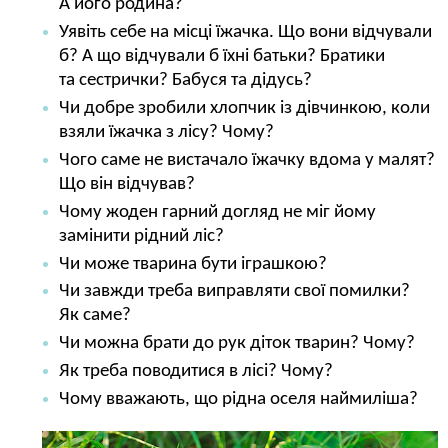
А його родина?
Уявіть себе на місці їжачка. Що вони відчували
б? А що відчували б їхні батьки? Братики
та сестрички? Бабуся та дідусь?
Чи добре зробили хлопчик із дівчинкою, коли
взяли їжачка з лісу? Чому?
Чого саме не вистачало їжачку вдома у малят?
Що він відчував?
Чому жоден гарний догляд не міг йому
замінити рідний ліс?
Чи може тварина бути іграшкою?
Чи завжди треба виправляти свої помилки?
Як саме?
Чи можна брати до рук діток тварин? Чому?
Як треба поводитися в лісі? Чому?
Чому вважають, що рідна оселя наймиліша?