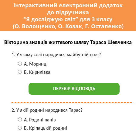
Інтерактивний електронний додаток
до підручника
“Я досліджую світ” для 3 класу
(О. Волощенко, О. Козак, Г. Остапенко)
Вікторина знавців життєвого шляху Тараса Шевченка
У якому селі народився майбутній поет?
А. Моринці
Б. Кирилівка
ПЕРЕВІР ВІДПОВІДЬ
У якій родині народився Тарас?
А. Родині панів
Б. Кріпацькій родині