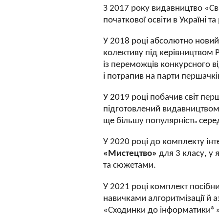
З 2017 року видавництво «Св
початкової освіти в Україні
У 2018 році абсолютно нови
колективу під керівництвом 
із переможців конкурсного в
і потрапив на парти першачкі
У 2019 році побачив світ пе
підготовлений видавництвом 
ще більшу популярність сере
У 2020 році до комплекту ін
«Мистецтво»
для 3 класу, у
та сюжетами.
У 2021 році комплект посібн
навичками алгоритмізації й 
«Сходинки до інформатики®»,