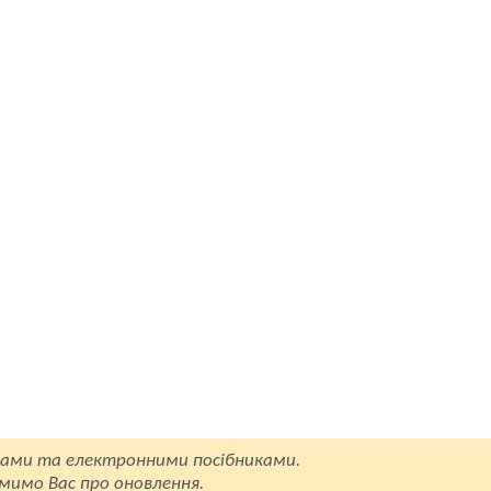
ами та електронними посібниками.
омимо Вас про оновлення.