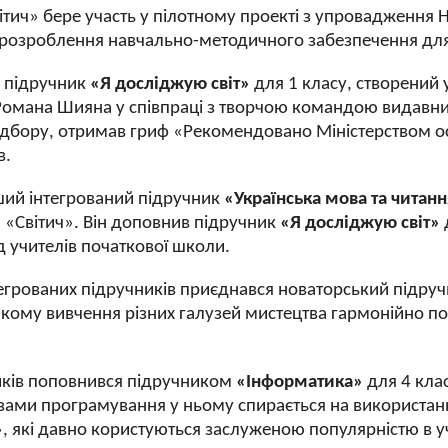
ітич» бере участь у пілотному проекті з упровадження
 та розроблення навчально-методичного забезпечення д
й підручник
«Я досліджую світ»
для 1 класу, створений
Романа Шияна у співпраці з творчою командою видавни
ідбору, отримав гриф «Рекомендовано Міністерством осв
в.
рший інтегрований підручник
«Українська мова та читан
«Світич». Він доповнив підручник
«Я досліджую світ»
д учителів початкової школи.
тегрованих підручників приєднався новаторський підруч
 якому вивчення різних галузей мистецтва гармонійно 
иків поповнився підручником
«Інформатика»
для 4 кла
азами програмування у ньому спирається на використа
 які давно користуються заслуженою популярністю в уч