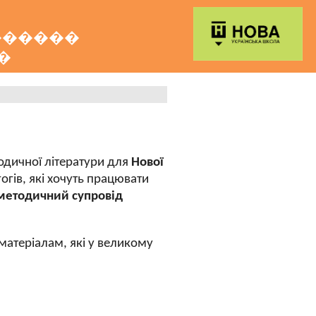
������
�
тодичної літератури для
Нової
гів, які хочуть працювати
методичний супровід
атеріалам, які у великому