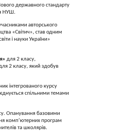
 Нового державного стандарту
ля НУШ.
 учасниками авторського
цтва «Світич», став одним
іти і науки України»
ня»
для 2 класу,
для 2 класу, який здобув
ник інтегрованого курсу
поєднується спільними темами
су. Опанування базовими
ння комп’ютерних програм
ителів та школярів.