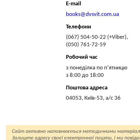
E-mail
books@dvsvit.com.ua
Телефони
(067) 504-50-22 (+Viber),
(050) 761-72-59
Робочий час
з понеділка по п’ятницю
з 8:00 до 18:00
Поштова адреса
04053, Київ-53, а/с 36
Сайт активно наповнюється методичними матеріал
Залиште адресу своєї електронної пошти, і ми повід