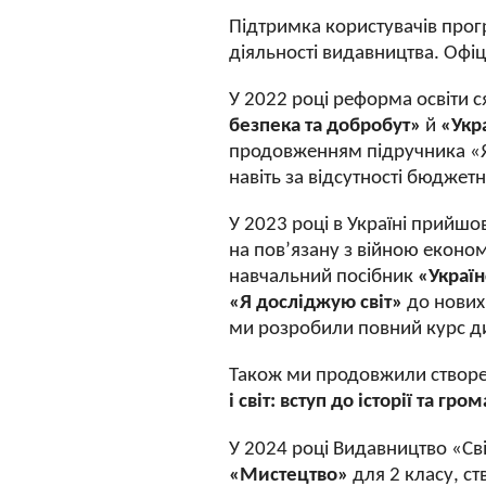
Підтримка користувачів про
діяльності видавництва. Офіц
У 2022 році реформа освіти с
безпека та добробут»
й
«Укра
продовженням підручника «Я 
навіть за відсутності бюджетн
У 2023 році в Україні прийш
на пов’язану з війною еконо
навчальний посібник
«Україн
«Я досліджую світ»
до нових 
ми розробили повний курс ди
Також ми продовжили створе
і світ: вступ до історії та гр
У 2024 році Видавництво «С
«Мистецтво»
для 2 класу, с