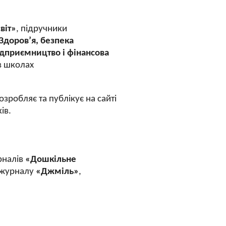
віт»
, підручники
Здоров’я, безпека
дприємництво і фінансова
в школах
озробляє та публікує на сайті
ів.
рналів
«Дошкільне
 журналу
«Джміль»
,