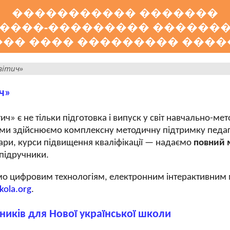
����������� �������
����-��������� ������
��� ���� ��������� ����
вітич»
ч»
ич» є не тільки підготовка і випуск у світ навчально-ме
і ми здійснюємо комплексну методичну підтримку педаго
ари, курси підвищення кваліфікації — надаємо
повний 
 підручники.
о цифровим технологіям, електронним інтерактивним м
kola.org
.
ників для Нової української школи