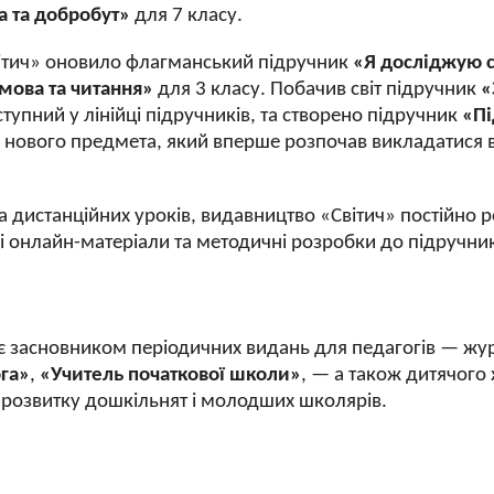
а та добробут»
для 7 класу.
вітич» оновило флагманський підручник
«Я досліджую с
 мова та читання»
для 3 класу. Побачив світ підручник
«
ступний у лінійці підручників, та створено підручник
«Пі
я нового предмета, який вперше розпочав викладатися 
а дистанційних уроків, видавництво «Світич» постійно р
і онлайн-матеріали та методичні розробки до підручник
є засновником періодичних видань для педагогів — жу
ога»
,
«Учитель початкової школи»
, — а також
дитячого
и розвитку дошкільнят і молодших школярів.