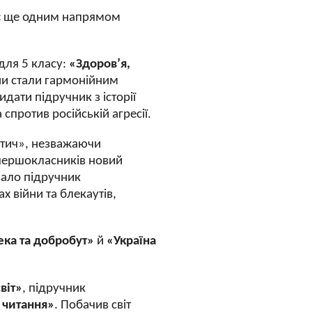
 є ще одним напрямом
для 5 класу:
«Здоров’я,
ни стали гармонійним
дати підручник з історії
спротив російській агресії.
вітич», незважаючи
 першокласників новий
вало підручник
х війни та блекаутів,
ека та добробут»
й
«Україна
віт»
, підручник
а читання»
. Побачив світ