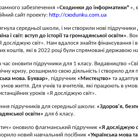
грамного забезпечення «
Сходинки до інформатики®
»,
ійний сайт проекту:
http://cxodunku.com.ua
ягнула середньої школи, і ми створили нові підручники 
їна і світ: вступ до історії та громадянської освіти»
. Во
досліджую світ». Нам вдалося знайти фінансування і ви
их коштів, які в 2022 році були спрямовані державою на 
ов час оновити підручники для 1 класу. Видавництво «С
мічну кризу, розширило свою діяльність і створило для
ська мова. Буквар»
, підручник
«Мистецтво»
та адапту
умов життя. Для учнів та вчителів, які працюють в умова
станційних уроків «Я досліджую світ».
ння підручників для середньої школи:
«Здоров’я, безп
омадянської освіти»
для 6 класу.
вітич» оновило флагманський підручник
«Я досліджую с
творило новий навчальний посібник
«Українська мова т