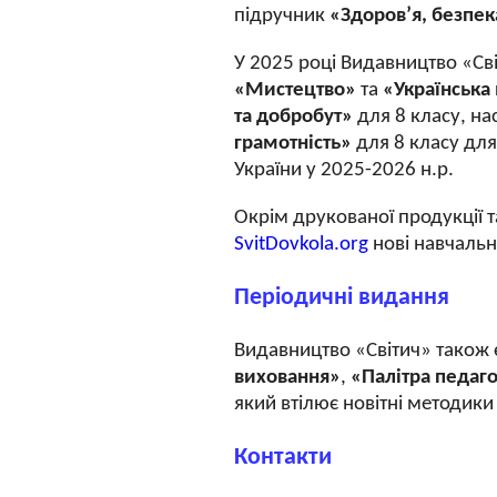
підручник
«Здоров’я, безпек
У 2025 році Видавництво «С
«Мистецтво»
та
«Українська
та добробут»
для 8 класу, на
грамотність»
для 8 класу дл
України у
2025-2026
н.р.
Окрім друкованої продукції т
SvitDovkola.org
нові навчальн
Періодичні видання
Видавництво «Світич» також 
виховання»
,
«Палітра педаг
який втілює новітні методик
Контакти