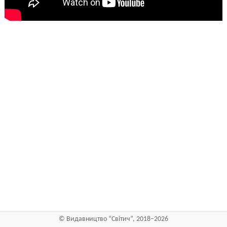
©
Видавництво “Світич”
, 2018–2026