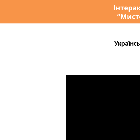
Інтера
“Мисте
Українс