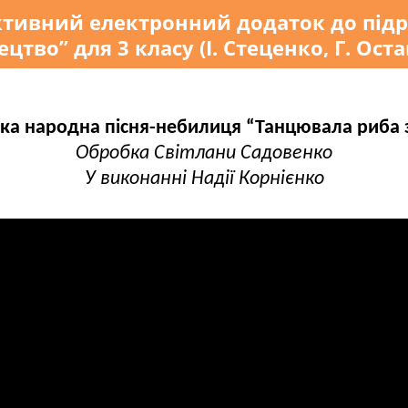
ктивний електронний додаток до під
цтво” для 3 класу (І. Стеценко, Г. Ост
ька народна пісня-небилиця “Танцювала риба 
Обробка Світлани Садовенко
У виконанні Надії Корнієнко