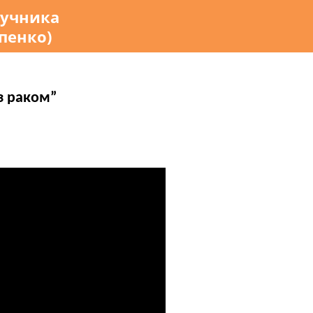
ручника
апенко)
з раком”