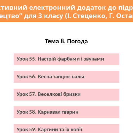
ктивний електронний додаток до під
цтво” для 3 класу (І. Стеценко, Г. Ост
Тема 8. Погода
Урок 55. Настрій фарбами і звуками
Урок 56. Весна танцює вальс
Урок 57. Веселкові бризки
Урок 58. Карнавал тварин
Урок 59. Картини та їх копії