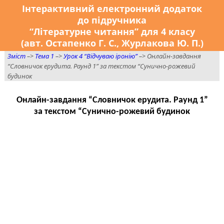
Інтерактивний електронний додаток
до підручника
“Літературне читання” для 4 класу
(авт. Остапенко Г. С., Журлакова Ю. П.)
Зміст
–>
Тема 1
–>
Урок 4 “Відчуваю іронію”
–> Онлайн-завдання
“Словничок ерудита. Раунд 1” за текстом “Сунично-рожевий
будинок
Онлайн-завдання “Словничок ерудита. Раунд 1”
за текстом “Сунично-рожевий будинок