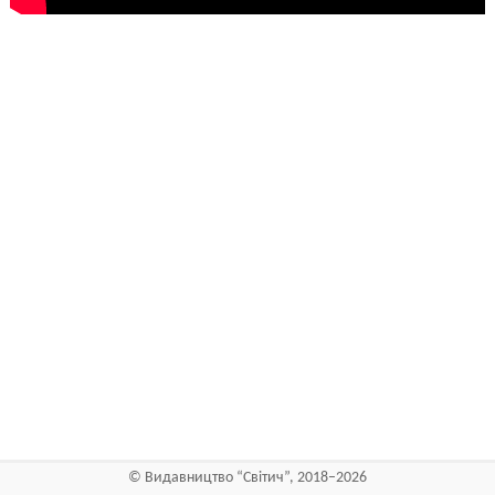
©
Видавництво “Світич”
, 2018–2026