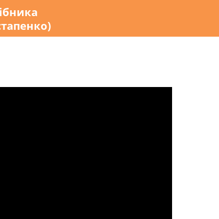
ібника
стапенко)