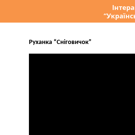
Інтер
“Українс
Руханка “Сніговичок”