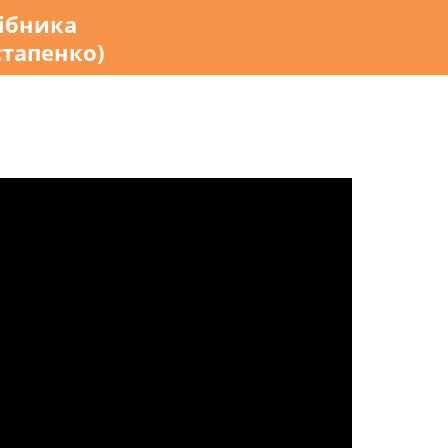
ібника
стапенко)