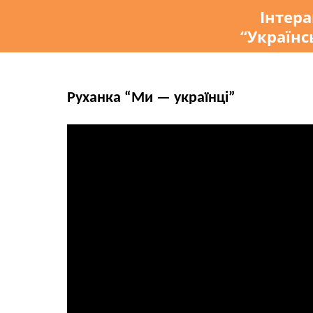
Інтер
“Українс
Руханка “Ми — українці”