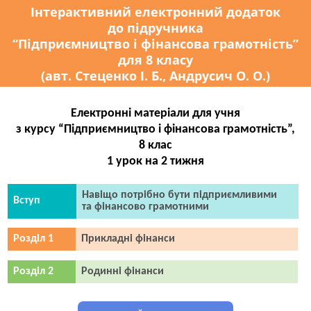
Інтерактивний електронний додаток
до підручника
“Підприємництво і фінансова грамотність”
для 8 класу
(авт. Стеценко І. Б., Андрусич О. О.)
Електронні матеріали для учня
з курсу “Підприємництво і фінансова грамотність”,
8 клас
1 урок на 2 тижня
Навіщо потрібно бути підприємливими
Вступ
та фінансово грамотними
Розділ 1
Прикладні фінанси
Розділ 2
Родинні фінанси