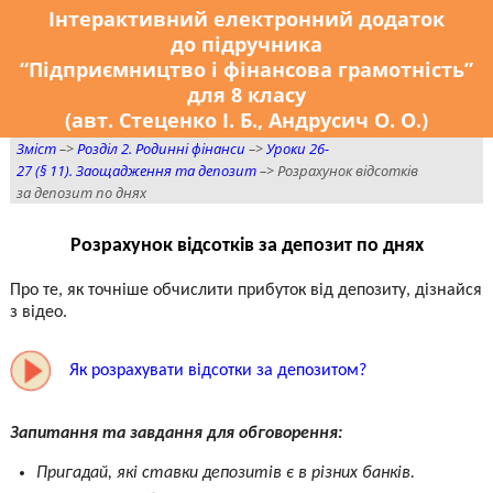
Інтерактивний електронний додаток
до підручника
“Підприємництво і фінансова грамотність”
для 8 класу
(авт. Стеценко І. Б., Андрусич О. О.)
Зміст
–>
Розділ 2. Родинні фінанси
–>
Уроки 26-
27 (§ 11). Заощадження та депозит
–> Розрахунок відсотків
за депозит по днях
Розрахунок відсотків за депозит по днях
Про те, як точніше обчислити прибуток від депозиту, дізнайся
з відео.
Як розрахувати відсотки за депозитом?
Запитання та завдання для обговорення:
Пригадай, які ставки депозитів є в різних банків.