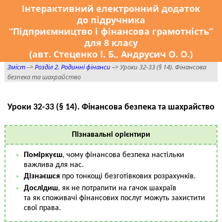
Інтерактивний електронний додаток
до підручника
“Підприємництво і фінансова грамотність”
для 8 класу
(авт. Стеценко І. Б., Андрусич О. О.)
Зміст
–>
Розділ 2. Родинні фінанси
–> Уроки 32-33 (§ 14). Фінансова
безпека та шахрайство
Уроки 32-33 (§ 14). Фінансова безпека та шахрайство
Пізнавальні орієнтири
Поміркуєш
, чому фінансова безпека настільки
важлива для нас.
Дізнаєшся
про тонкощі безготівкових розрахунків.
Дослідиш
, як не потрапити на гачок шахраїв
та як споживачі фінансових послуг можуть захистити
свої права.