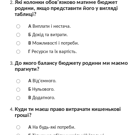
Які колонки обов’язково матиме бюджет
родини, якщо представити його у вигляді
таблиці?
A
Виплати і нестача.
Б
Дохід та витрати.
В
Можливості і потреби.
Г
Ресурси та їх вартість.
До якого балансу бюджету родини ми маємо
прагнути?
A
Від’ємного.
Б
Нульового.
В
Додатного.
Куди ти маєш право витрачати кишенькові
гроші?
A
На будь-які потреби.