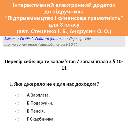
Інтерактивний електронний додаток
до підручника
“Підприємництво і фінансова грамотність”
для 8 класу
(авт. Стеценко І. Б., Андрусич О. О.)
Зміст
–>
Розділ 2. Родинні фінанси
–> Перевір себе:
що ти запам’ятав / запам’ятала з § 10-11
Перевір себе: що ти запам’ятав / запам’ятала з § 10-
11
Яке джерело не є для нас доходом?
A
Зарплата.
Б
Подарунки.
В
Пенсія.
Г
Скарбничка.