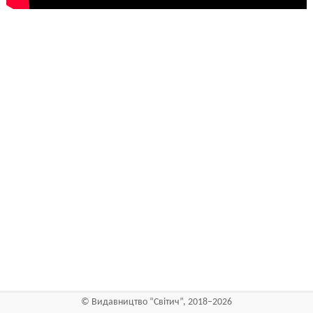
©
Видавництво “Світич”
, 2018–2026