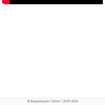
©
Видавництво “Світич”
, 2018–2026