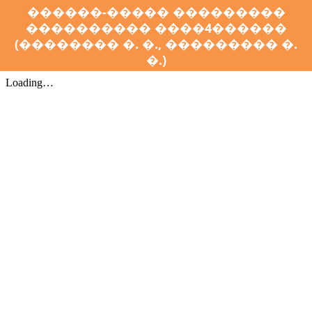
������-����� ���������
���������� ����4������
(�������� �. �., ��������� �.
�.)