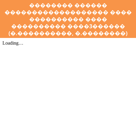
�������� ������
������������������� ����
���������� ����
���������� ����3������
(�.����������, �.��������)