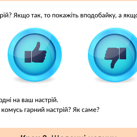
трій? Якщо так, то покажіть вподобайку, а якщ
дні на ваш настрій.
 комусь гарний настрій? Як саме?