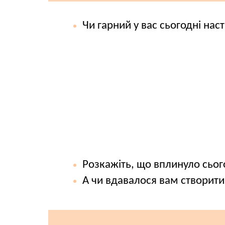
Чи гарний у вас сьогодні нас
Розкажіть, що вплинуло сього
А чи вдавалося вам створити