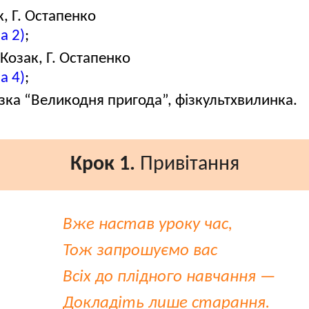
, Г. Остапенко
а 2)
;
Козак, Г. Остапенко
а 4)
;
азка “Великодня пригода”, фізкультхвилинка.
Крок 1.
Привітання
Вже настав уроку час,
Тож запрошуємо вас
Всіх до плідного навчання —
Докладіть лише старання.