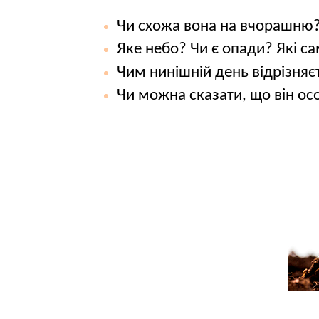
Чи схожа вона на вчорашню
Яке небо? Чи є опади? Які са
Чим нинішній день відрізняє
Чи можна сказати, що він о