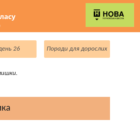
класу
)
день 26
Поради для дорослих
мишки.
ика