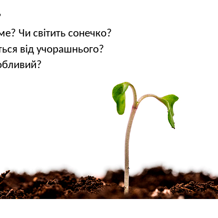
?
ме? Чи світить сонечко?
ться від учорашнього?
собливий?