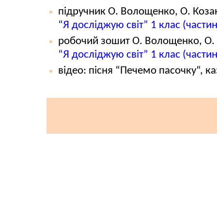
підручник О. Волощенко, О. Козак
“Я досліджую світ” 1 клас (частин
робочий зошит О. Волощенко, О. 
“Я досліджую світ” 1 клас (частин
відео: пісня “Печемо пасочку“, к