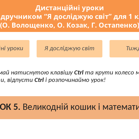
Дистанційні уроки
ідручником “Я досліджую світ” для 1 
(О. Волощенко, О. Козак, Г. Остапенко
ні уроки
Я досліджую світ
Тиж
май натиснутою клавішу
Ctrl
та крути колесо 
и, відпусти
Ctrl
і розпочинаймо урок!
ОК 5.
Великодній кошик і математ