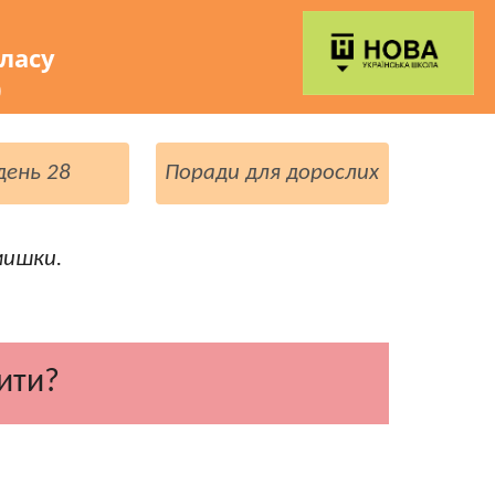
класу
)
день 28
Поради для дорослих
мишки.
ити?