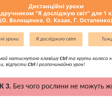
Дистанційні уроки
ідручником “Я досліджую світ” для 1 
(О. Волощенко, О. Козак, Г. Остапенко
ні уроки
Я досліджую світ
Тиж
май натиснутою клавішу
Ctrl
та крути колесо 
и, відпусти
Ctrl
і розпочинаймо урок!
К 3.
Без чого рослини не можуть ж