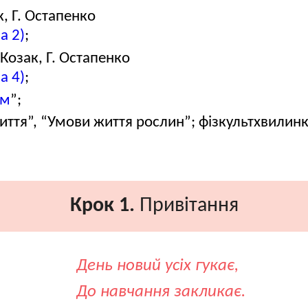
, Г. Остапенко
а 2)
;
Козак, Г. Остапенко
а 4)
;
єм
”;
життя”, “Умови життя рослин”; фізкультхвилин
Крок 1.
Привітання
День новий усіх гукає,
До навчання закликає.