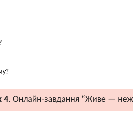
?
му?
 4.
Онлайн-завдання “Живе — неж