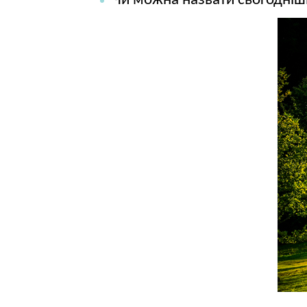
Чи можна назвати сьогодніш