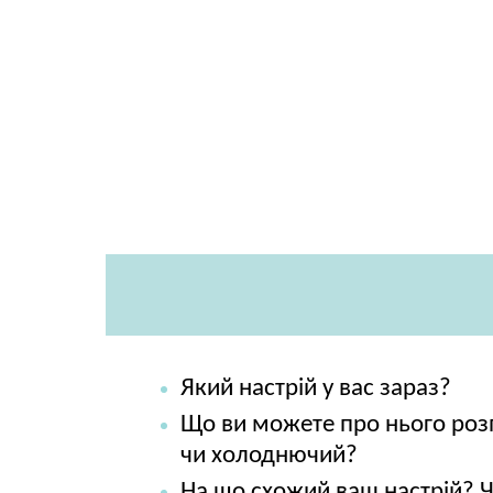
Який настрій у вас зараз?
Що ви можете про нього розп
чи холоднючий?
На що схожий ваш настрій? 