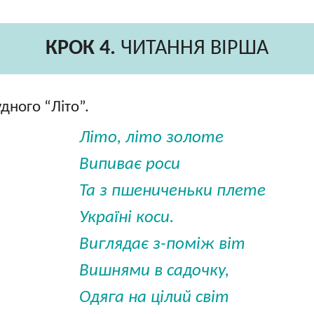
КРОК 4.
ЧИТАННЯ ВІРША
дного “Літо”.
Літо, літо золоте
Випиває роси
Та з пшениченьки плете
Україні коси.
Виглядає з-поміж віт
Вишнями в садочку,
Одяга на цілий світ