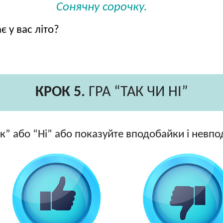
Сонячну сорочку.
є у вас літо?
КРОК 5.
ГРА “ТАК ЧИ НІ”
ак” або “Ні” або показуйте вподобайки і невп