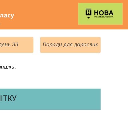
класу
)
день 33
Поради для дорослих
мишки.
ІТКУ