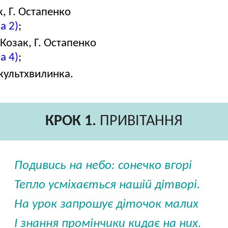
, Г. Остапенко
а 2)
;
Козак, Г. Остапенко
а 4)
;
зкультхвилинка.
КРОК 1.
ПРИВІТАННЯ
Подивись на небо: сонечко вгорі
Тепло усміхається нашій дітворі.
На урок запрошує діточок малих
І знання промінчики кидає на них.