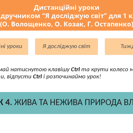
Дистанційні уроки
ідручником “Я досліджую світ” для 1 
(О. Волощенко, О. Козак, Г. Остапенко
ні уроки
Я досліджую світ
Тиж
май натиснутою клавішу
Ctrl
та крути колесо 
и, відпусти
Ctrl
і розпочинаймо урок!
 4.
ЖИВА ТА НЕЖИВА ПРИРОДА ВЛ