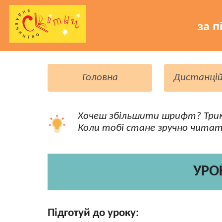
за п
Головна
Дистанцій
Хочеш збільшити шрифт? Три
Коли тобі стане зручно читат
УРОК
Підготуй до уроку: