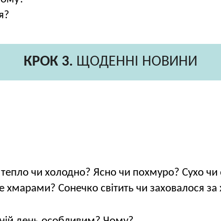
я?
КРОК 3.
ЩОДЕННІ НОВИНИ
і тепло чи холодно? Ясно чи похмуро? Сухо чи
те хмарами? Сонечко світить чи заховалося за