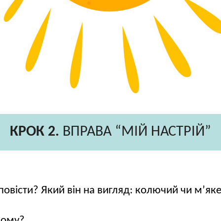
КРОК 2.
ВПРАВА “МІЙ НАСТРІЙ”
овісти? Який він на вигляд: колючий чи м’як
Чому?