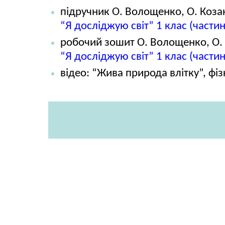
підручник О. Волощенко, О. Козак
“Я досліджую світ” 1 клас (частин
робочий зошит О. Волощенко, О. 
“Я досліджую світ” 1 клас (частин
відео: “Жива природа влітку”, фі