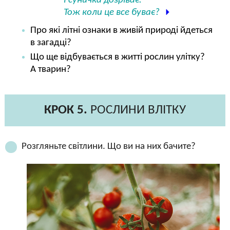
І суничка дозріває.
Тож коли це все буває?
Про які літні ознаки в живій природі йдеться
в загадці?
Що ще відбувається в житті рослин улітку?
А тварин?
КРОК 5.
РОСЛИНИ ВЛІТКУ
Розгляньте світлини. Що ви на них бачите?