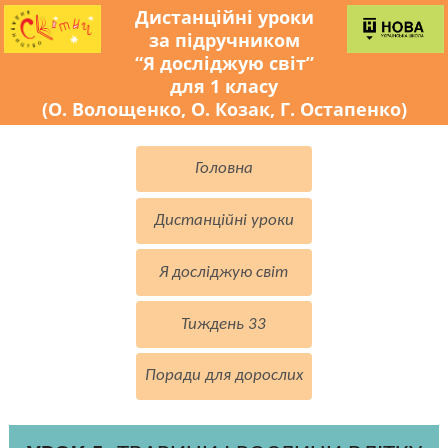
Дистанційні уроки
за підручником
“Я досліджую світ”
для 1 класу
(О. Волощенко, О. Козак, Г. Остапенко)
Головна
Дистанційні уроки
Я досліджую світ
Тиждень 33
Поради для дорослих