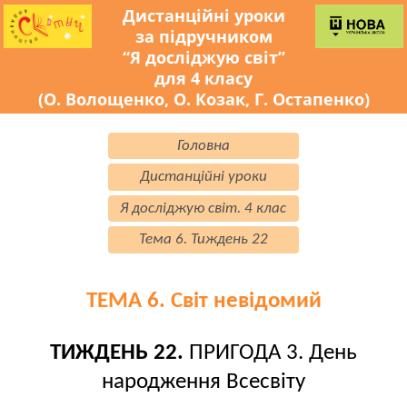
Дистанційні уроки
за підручником
“Я досліджую світ”
для 4 класу
(О. Волощенко, О. Козак, Г. Остапенко)
Головна
Дистанційні уроки
Я досліджую світ. 4 клас
Тема 6. Тиждень 22
ТЕМА 6. Світ невідомий
ТИЖДЕНЬ 22.
ПРИГОДА 3. День
народження Всесвіту