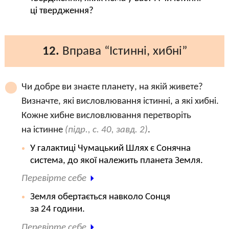
ці твердження?
12.
Вправа “Істинні, хибні”
Чи добре ви знаєте планету, на якій живете?
Визначте, які висловлювання істинні, а які хибні.
Кожне хибне висловлювання перетворіть
на істинне
(підр., с. 40, завд. 2)
.
У галактиці Чумацький Шлях є Сонячна
система, до якої належить планета Земля.
Перевірте себе
Земля обертається навколо Сонця
за 24 години.
Перевірте себе