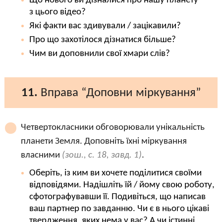
Що нового ви дізналися про нашу планету
з цього відео?
Які факти вас здивували / зацікавили?
Про що захотілося дізнатися більше?
Чим ви доповнили свої хмари слів?
11.
Вправа “Доповни міркування”
Четвертокласники обговорювали унікальність
планети Земля. Доповніть їхні міркування
власними
(зош., с. 18, завд. 1)
.
Оберіть, із ким ви хочете поділитися своїми
відповідями. Надішліть їй / йому свою роботу,
сфотографувавши її. Подивіться, що написав
ваш партнер по завданню. Чи є в нього цікаві
твердження, яких нема у вас? А чи істинні