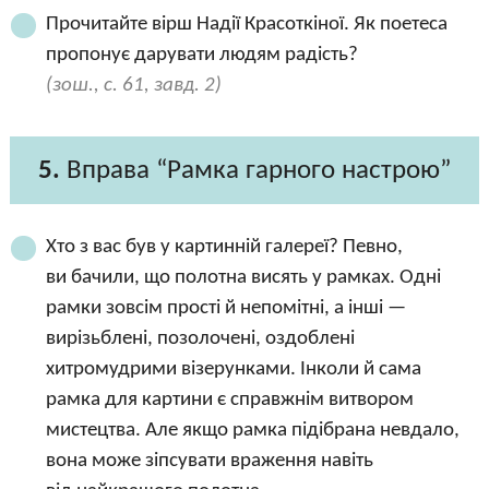
Прочитайте вірш Надії Красоткіної. Як поетеса
пропонує дарувати людям радість?
(зош., с. 61, завд. 2)
5.
Вправа “Рамка гарного настрою”
Хто з вас був у картинній галереї? Певно,
ви бачили, що полотна висять у рамках. Одні
рамки зовсім прості й непомітні, а інші —
вирізьблені, позолочені, оздоблені
хитромудрими візерунками. Інколи й сама
рамка для картини є справжнім витвором
мистецтва. Але якщо рамка підібрана невдало,
вона може зіпсувати враження навіть