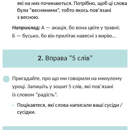
які на них починаються. Потрібно, щоб ці слова
були “весняними”, тобто якось пов’язані
з весною.
Наприклад:
А — акація, бо вона цвіте у травні;
Б — бусько, бо він прилітає навесні з вирію…
2.
Вправа “5 слів”
Пригадайте, про що ми говорили на минулому
уроці. Запишіть у зошит 5 слів, які пов’язані
із словом “радість”.
Поцікавтеся, які слова написали ваші сусіди /
сусідки.