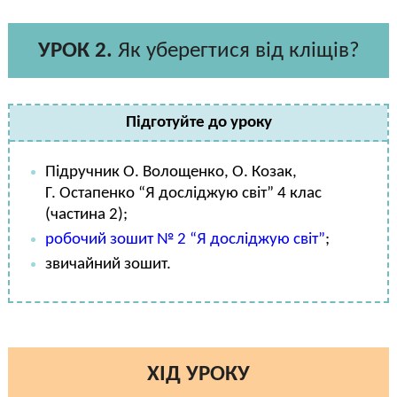
УРОК 2.
Як уберегтися від кліщів?
Підготуйте до уроку
Підручник О. Волощенко, О. Козак,
Г. Остапенко “Я досліджую світ” 4 клас
(частина 2);
робочий зошит № 2 “Я досліджую світ”
;
звичайний зошит.
ХІД УРОКУ