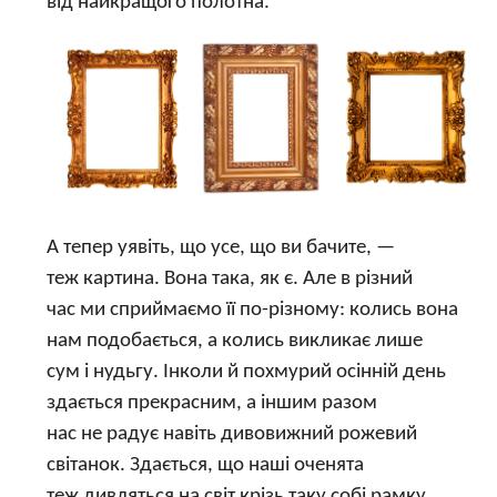
від найкращого полотна.
А тепер уявіть, що усе, що ви бачите, —
теж картина. Вона така, як є. Але в різний
час ми сприймаємо її по-різному: колись вона
нам подобається, а колись викликає лише
сум і нудьгу. Інколи й похмурий осінній день
здається прекрасним, а іншим разом
нас не радує навіть дивовижний рожевий
світанок. Здається, що наші оченята
теж дивляться на світ крізь таку собі рамку.