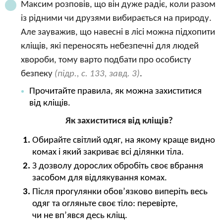
Максим розповів, що він дуже радіє, коли разом
із рідними чи друзями вибирається на природу.
Але зауважив, що навесні в лісі можна підхопити
кліщів, які переносять небезпечні для людей
хвороби, тому варто подбати про особисту
безпеку
(підр., с. 133, завд. 3)
.
Прочитайте правила, як можна захиститися
від кліщів.
Як захиститися від кліщів?
Обирайте світлий одяг, на якому краще видно
комах і який закриває всі ділянки тіла.
З дозволу дорослих обробіть своє вбрання
засобом для відлякування комах.
Після прогулянки обов’язково виперіть весь
одяг та огляньте своє тіло: перевірте,
чи не вп’явся десь кліщ.