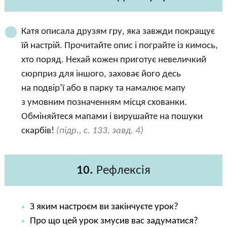
Катя описала друзям гру, яка завжди покращує
їй настрій. Прочитайте опис і пограйте із кимось,
хто поряд. Нехай кожен приготує невеличкий
сюрприз для іншого, заховає його десь
на подвір’ї або в парку та намалює мапу
з умовним позначенням місця схованки.
Обміняйтеся мапами і вирушайте на пошуки
скарбів!
(підр., с. 133, завд. 4)
10.
Рефлексія
З яким настроєм ви закінчуєте урок?
Про що цей урок змусив вас задуматися?