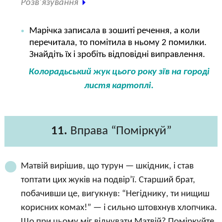
Розв’язування
Марічка записала в зошиті речення, а коли
перечитала, то помітила в ньому 2 помилки.
Знайдіть їх і зробіть відповідні виправлення.
Колорадьський жук цього року зїв на городі
листя картоплі.
11.
Вправа “Поміркуй”
Матвій вирішив, що турун — шкідник, і став
топтати цих жуків на подвір’ї. Старший брат,
побачивши це, вигукнув: “Негіднику, ти нищиш
корисних комах!” — і сильно штовхнув хлопчика.
Що при цьому міг відчувати Матвій? Поміркуйте,