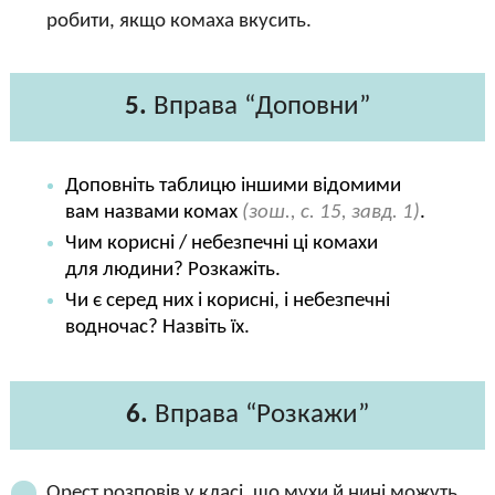
робити, якщо комаха вкусить.
5.
Вправа “Доповни”
Доповніть таблицю іншими відомими
вам назвами комах
(зош., с. 15, завд. 1)
.
Чим корисні / небезпечні ці комахи
для людини? Розкажіть.
Чи є серед них і корисні, і небезпечні
водночас? Назвіть їх.
6.
Вправа “Розкажи”
Орест розповів у класі, що мухи й нині можуть