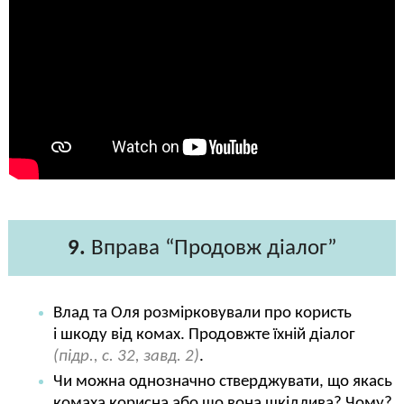
9.
Вправа “Продовж діалог”
Влад та Оля розмірковували про користь
і шкоду від комах. Продовжте їхній діалог
(підр., с. 32, завд. 2)
.
Чи можна однозначно стверджувати, що якась
комаха корисна або що вона шкідлива? Чому?