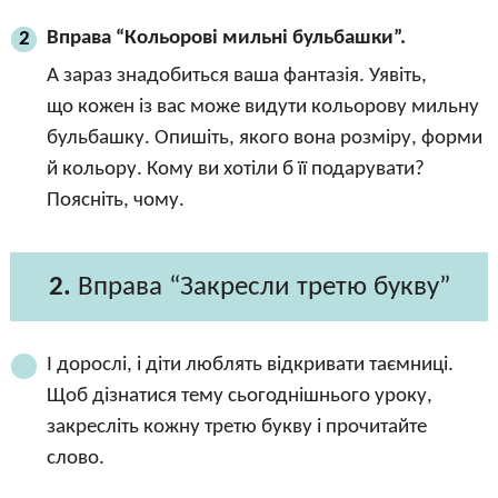
Вправа “Кольорові мильні бульбашки”.
2
А зараз знадобиться ваша фантазія. Уявіть,
що кожен із вас може видути кольорову мильну
бульбашку. Опишіть, якого вона розміру, форми
й кольору. Кому ви хотіли б її подарувати?
Поясніть, чому.
2.
Вправа “Закресли третю букву”
І дорослі, і діти люблять відкривати таємниці.
Щоб дізнатися тему сьогоднішнього уроку,
закресліть кожну третю букву і прочитайте
слово.