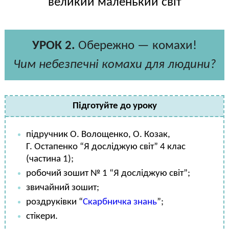
великий маленький світ
УРОК 2.
Обережно — комахи!
Чим небезпечні комахи для людини?
Підготуйте до уроку
підручник О. Волощенко, О. Козак,
Г. Остапенко “Я досліджую світ” 4 клас
(частина 1);
робочий зошит № 1 “Я досліджую світ”;
звичайний зошит;
роздруківки “
Скарбничка знань
”;
стікери.