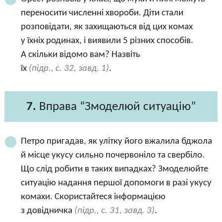
переносити численні хвороби. Діти стали
розповідати, як захищаються від цих комах
у їхніх родинах, і виявили 5 різних способів.
А скільки відомо вам? Назвіть
їх
(підр., с. 32, завд. 1)
.
7.
Вправа “Змоделюй ситуацію”
Петро пригадав, як улітку його вжалила бджола
й місце укусу сильно почервоніло та свербіло.
Що слід робити в таких випадках? Змоделюйте
ситуацію надання першої допомоги в разі укусу
комахи. Скористайтеся інформацією
з довідничка
(підр., с. 31, завд. 3)
.