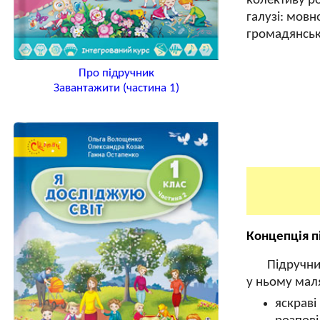
колективу р
галузі: мовн
громадянську
Про підручник
Завантажити (частина 1)
Концепція п
Підручник
у ньому мал
яскраві