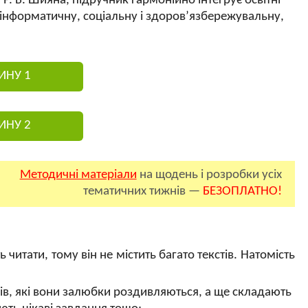
Р. Б. Шияна, підручник гармонійно інтегрує освітні
 інформатичну, соціальну і здоров’язбережувальну,
ИНУ 1
ИНУ 2
Методичні матеріали
на щодень і розробки усіх
тематичних тижнів —
БЕЗОПЛАТНО!
 читати, тому він не містить багато текстів. Натомість
рузів, які вони залюбки роздивляються, а ще складають