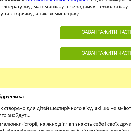
озробників
Типової освітньої програми
під керівництвом 
о-літературну, математичну, природничу, технологічну,
 та історичну, а також мистецьку.
ЗАВАНТАЖИТИ ЧАСТ
ЗАВАНТАЖИТИ ЧАСТ
ідручника
 створено для дітей шестирічного віку, які ще не вміють
ята знайдуть:
 малюнки-історії, на яких діти впізнають себе і своїх д