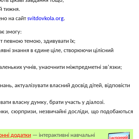
ують цікаві завдання тощо;
й тижня.
ено на сайт
svitdovkola.org
.
ає змогу:
т певною темою, здивувати їх;
аявні знання в єдине ціле, створюючи цілісний
аленьких учнів, унаочнити міжпредметні зв’язки;
ань, актуалізувати власний досвід дітей, відповісти
ти власну думку, брати участь у діалозі.
винки, сюрпризи, незвичайні досліди, що подобаються
онні додатки
— інтерактивні навчальні