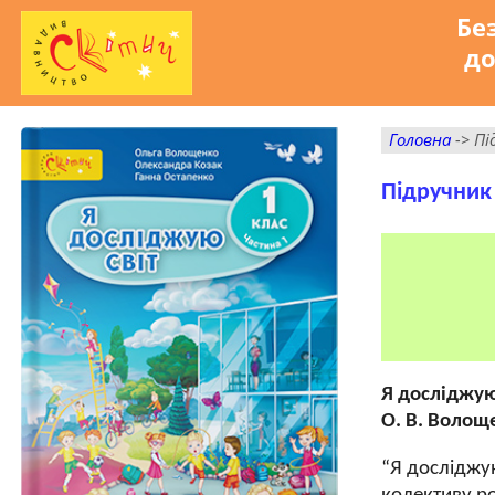
Бе
до
Головна
-> Пі
Підручник 
Я досліджую 
О. В. Волоще
“Я досліджу