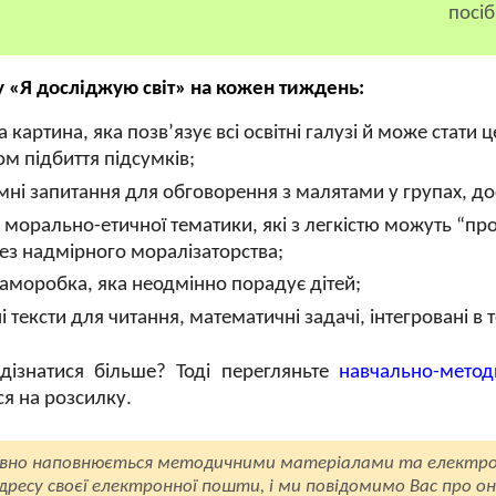
посі
у «Я досліджую світ» на кожен тиждень:
 картина, яка позв’язує всі освітні галузі й може стат
ом підбиття підсумків;
ні запитання для обговорення з малятами у групах, дос
 морально-етичної тематики, які з легкістю можуть “п
ез надмірного моралізаторства;
саморобка, яка неодмінно порадує дітей;
і тексти для читання, математичні задачі, інтегровані в 
дізнатися більше? Тоді перегляньте
навчально-метод
ся на розсилку.
вно наповнюється методичними матеріалами та електро
ресу своєї електронної пошти, і ми повідомимо Вас про он