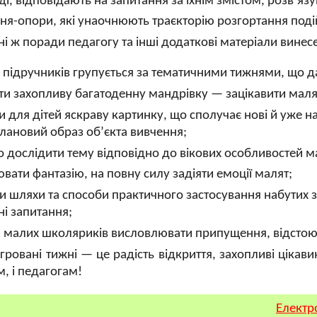
ді, відповідають на запитання за їхнім змістом, розв’яз
ня-опори, які унаочнюють траєкторію розгортання поді
і ж поради педагогу та інші додаткові матеріали винес
 підручників групується за тематичними тижнями, що д
ти захопливу багатоденну мандрівку — зацікавити маля
и для дітей яскраву картинку, що сполучає нові й уже н
лановий образ об’єкта вивчення;
о дослідити тему відповідно до вікових особливостей м
вати фантазію, на повну силу задіяти емоції малят;
и шляхи та способи практичного застосування набутих зн
хні запитання;
 малих школяриків висловлювати припущення, відстоюва
егровані тижні — це радість відкриття, захопливі ціка
м, і педагогам!
Електр