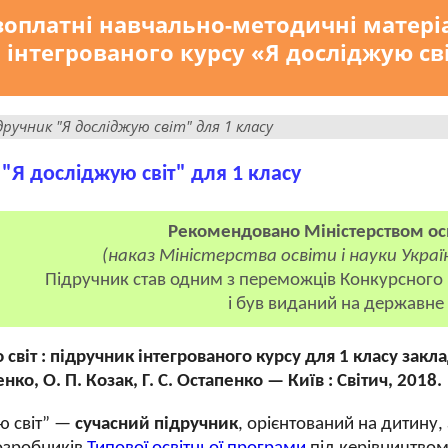
зоплатні навчально-методичні матері
 інтегрованого курсу «Я досліджую св
дручник "Я досліджую світ" для 1 класу
"Я досліджую світ" для 1 класу
Рекомендовано Міністерством осв
(
наказ Міністерства освіти і науки Украї
Підручник став
одним з переможців Конкурсного в
і був виданий на державн
світ : підручник інтегрованого курсу для 1 класу заклад
нко, О. П. Козак, Г. С. Остапенко — Київ : Світич, 2018.
ю світ” —
сучасний підручник
, орієнтований на дитину,