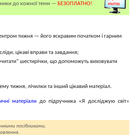
бники до кожної теми —
БЕЗОПЛАТНО!
и центром тижня — його яскравим початком і гарним
ліди, цікаві вправи та завдання;
рочитати” шестирічки, що допоможуть виховувати
тему тижня, лічилки та інший цікавий матеріал.
ичні матеріали
до підручника «Я досліджую світ»
нними посібниками.
овлення.