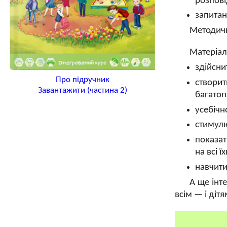
розпові
запитан
Методичн
Матеріал
здійсни
Про підручник
створит
Завантажити (частина 2)
багатоп
усебічн
стимулю
показат
на всі ї
навчити
А ще інт
всім — і дітя