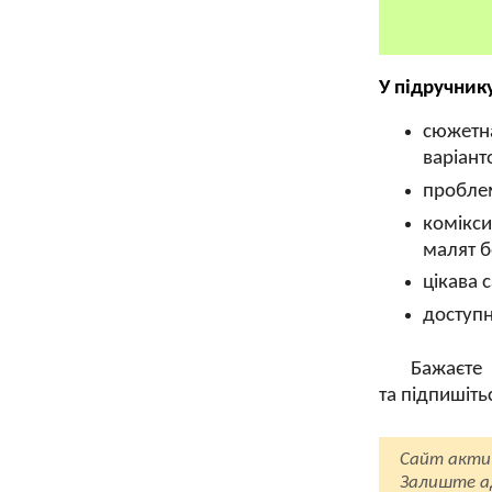
У підручник
сюжетна
варіант
проблем
комікси
малят б
цікава 
доступн
Бажаєте 
та підпишіть
Сайт акти
Залиште ад