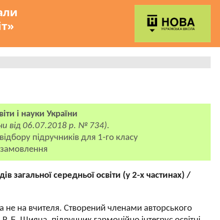
али
іт»
іти і науки України
ни від 06.07.2018 р. № 734
).
ідбору підручників для 1-го класу
е замовлення
ів загальної середньої освіти (у 2-х частинах) /
 а не на вчителя. Створений членами авторського