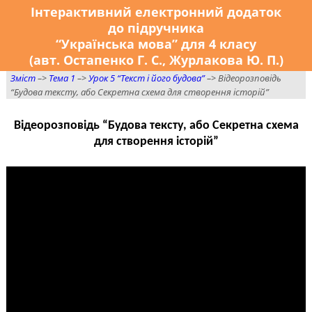
Інтерактивний електронний додаток
до підручника
“Українська мова” для 4 класу
(авт. Остапенко Г. С., Журлакова Ю. П.)
Зміст
–>
Тема 1
–>
Урок 5 “Текст і його будова”
–> Відеорозповідь
“Будова тексту, або Секретна схема для створення історій”
Відеорозповідь “Будова тексту, або Секретна схема
для створення історій”