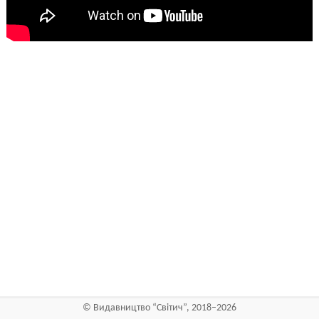
©
Видавництво “Світич”
, 2018–2026