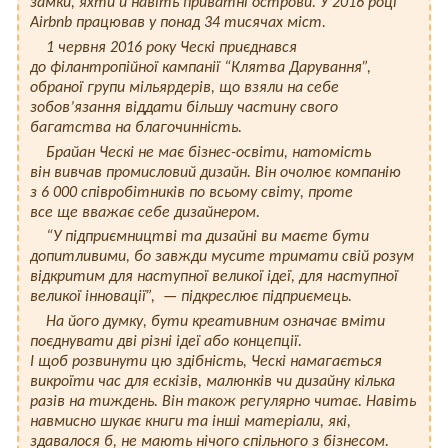
замки, яхти й навіть приватні острови. У 2016 році
Airbnb працював у понад 34 тисячах міст.
1 червня 2016 року Ческі приєднався
до філантропійної кампанії “Клятва Дарування”,
обраної групи мільярдерів, що взяли на себе
зобов’язання віддати більшу частину свого
багатства на благочинність.
Брайан Ческі не має бізнес-освіти, натомість
він вивчав промисловий дизайн. Він очолює компанію
з 6 000 співробітників по всьому світу, проте
все ще вважає себе дизайнером.
“У підприємництві та дизайні ви маєте бути
допитливими, бо завжди мусите тримати свій розум
відкритим для наступної великої ідеї, для наступної
великої інновації”, — підкреслює підприємець.
На його думку, бути креативним означає вміти
поєднувати дві різні ідеї або концепції.
І щоб розвинути цю здібність, Ческі намагається
викроїти час для ескізів, малюнків чи дизайну кілька
разів на тиждень. Він також регулярно читає. Навіть
навмисно шукає книги та інші матеріали, які,
здавалося б, не мають нічого спільного з бізнесом.