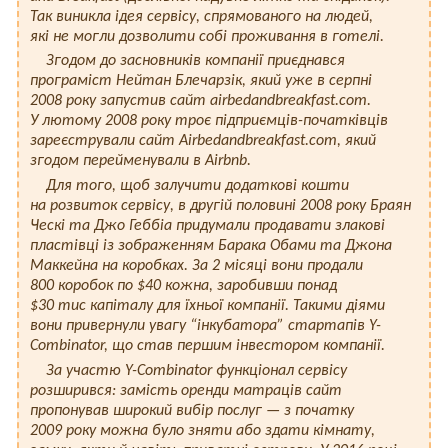
Так виникла ідея сервісу, спрямованого на людей,
які не могли дозволити собі проживання в готелі.
Згодом до засновників компанії приєднався
програміст Нейтан Блечарзік, який уже в серпні
2008 року запустив сайт airbedandbreakfast.com.
У лютому 2008 року троє підприємців-початківців
зареєстрували сайт Airbedandbreakfast.com, який
згодом перейменували в Airbnb.
Для того, щоб залучити додаткові кошти
на розвиток сервісу, в другій половині 2008 року Браян
Ческі та Джо Геббіа придумали продавати злакові
пластівці із зображенням Барака Обами та Джона
Маккейна на коробках. За 2 місяці вони продали
800 коробок по $40 кожна, заробивши понад
$30 тис капіталу для їхньої компанії. Такими діями
вони привернули увагу “інкубатора” стартапів Y-
Combinator, що став першим інвестором компанії.
За участю Y-Combinator функціонал сервісу
розширився: замість оренди матраців сайт
пропонував широкий вибір послуг — з початку
2009 року можна було зняти або здати кімнату,