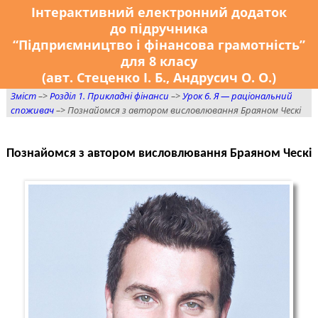
Інтерактивний електронний додаток
до підручника
“Підприємництво і фінансова грамотність”
для 8 класу
(авт. Стеценко І. Б., Андрусич О. О.)
Зміст
–>
Розділ 1. Прикладні фінанси
–>
Урок 6. Я — раціональний
споживач
–> Познайомся з автором висловлювання Браяном Ческі
Познайомся з автором висловлювання Браяном Ческі