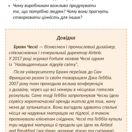
Чому виробникам важливо продукувати
те, що потрібно людям? Чому вони прагнуть
створювати цінність для інших?
Довідка
Браян Ческі
— бізнесмен і промисловий дизайнер,
співзасновник і генеральний директор Airbnb.
У 2017 році журнал Fortune назвав Ческі одним
із “Найвидатніших лідерів світу”.
Після університету Браян переїхав до Сан-
Франциско разом із своїм товаришем Джо Геббіа.
2007 року там проходила велика конференція
з дизайну, через що всі номери в місцевих готелях
розкупили. Саме тоді Геббіа запропонував Чески ідею
сервісу короткочасної оренди житла для тих, кому
нема де зупинитися. Вони вигадали здавати спальні
місця на надувних матрацах на підлозі, а також
пропонували клієнтам сніданок. Ческі та Геббіа купили
три надувні матраци й продали цю ідею як Airbed
and Breakfast (дослівно: надувне ліжко та сніданок).