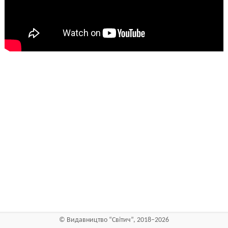
©
Видавництво “Світич”
, 2018–2026