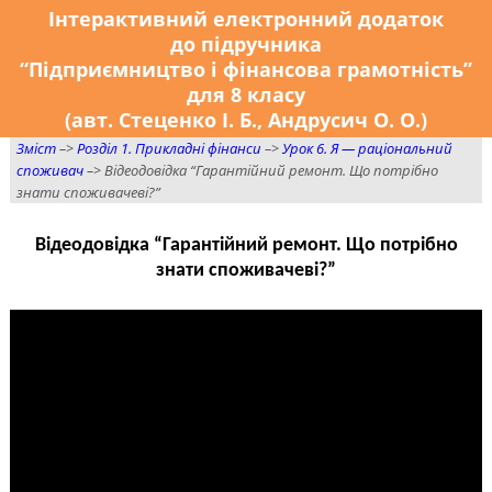
Інтерактивний електронний додаток
до підручника
“Підприємництво і фінансова грамотність”
для 8 класу
(авт. Стеценко І. Б., Андрусич О. О.)
Зміст
–>
Розділ 1. Прикладні фінанси
–>
Урок 6. Я — раціональний
споживач
–> Відеодовідка “Гарантійний ремонт. Що потрібно
знати споживачеві?”
Відеодовідка “Гарантійний ремонт. Що потрібно
знати споживачеві?”