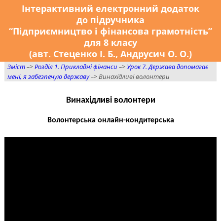
Інтерактивний електронний додаток
до підручника
“Підприємництво і фінансова грамотність”
для 8 класу
(авт. Стеценко І. Б., Андрусич О. О.)
Зміст
–>
Розділ 1. Прикладні фінанси
–>
Урок 7. Держава допомагає
мені, я забезпечую державу
–> Винахідливі волонтери
Винахідливі волонтери
Волонтерська онлайн-кондитерська