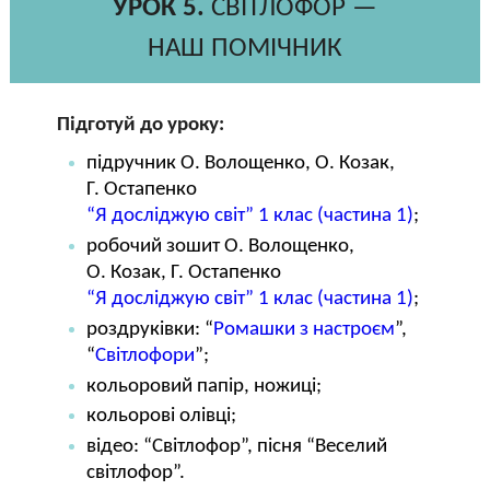
УРОК 5.
СВІТЛОФОР —
НАШ ПОМІЧНИК
Підготуй до уроку:
підручник О. Волощенко, О. Козак,
Г. Остапенко
“Я досліджую світ” 1 клас (частина 1)
;
робочий зошит О. Волощенко,
О. Козак, Г. Остапенко
“Я досліджую світ” 1 клас (частина 1)
;
роздруківки: “
Ромашки з настроєм
”,
“
Світлофори
”;
кольоровий папір, ножиці;
кольорові олівці;
відео: “Світлофор”, пісня “Веселий
світлофор”.