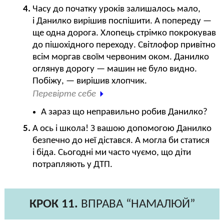
Часу до початку уроків залишалось мало,
і Данилко вирішив поспішити. А попереду —
ще одна дорога. Хлопець стрімко покрокував
до пішохідного переходу. Світлофор привітно
всім моргав своїм червоним оком. Данилко
оглянув дорогу — машин не було видно.
Побіжу, — вирішив хлопчик.
Перевірте себе
А зараз що неправильно робив Данилко?
А ось і школа! З вашою допомогою Данилко
безпечно до неї дістався. А могла би статися
і біда. Сьогодні ми часто чуємо, що діти
потрапляють у ДТП.
КРОК 11.
ВПРАВА “НАМАЛЮЙ”