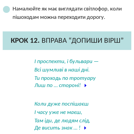
Намалюйте як має виглядати світлофор, коли
пішоходам можна переходити дорогу.
КРОК 12.
ВПРАВА “ДОПИШИ ВІРШ”
І проспекти, і бульвари —
Всі шумливі в наші дні.
Ти проходь по тротуару
Лиш по … стороні!
Коли дуже поспішаєш
І часу уже не маєш,
Там іди, де людям слід,
Де висить знак … !