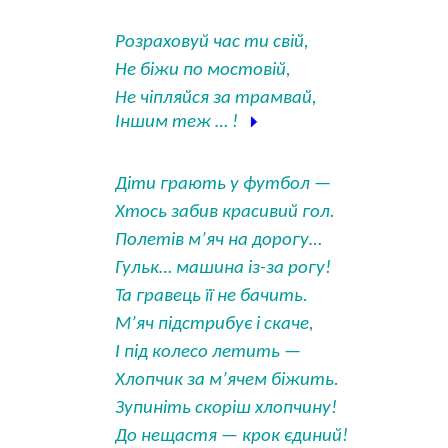
Розраховуй час ти свій,
Не біжи по мостовій,
Не чіпляйся за трамвай,
Іншим теж … !
Діти грають у футбол —
Хтось забив красивий гол.
Полетів м’яч на дорогу…
Гульк… машина із-за рогу!
Та гравець її не бачить.
М’яч підстрибує і скаче,
І під колесо летить —
Хлопчик за м’ячем біжить.
Зупиніть скоріш хлопчину!
До нещастя — крок єдиний!