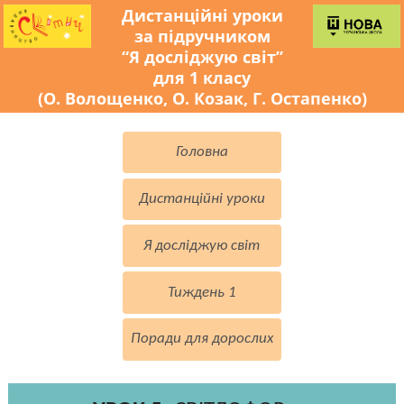
Дистанційні уроки
за підручником
“Я досліджую світ”
для 1 класу
(О. Волощенко, О. Козак, Г. Остапенко)
Головна
Дистанційні уроки
Я досліджую світ
Тиждень 1
Поради для дорослих