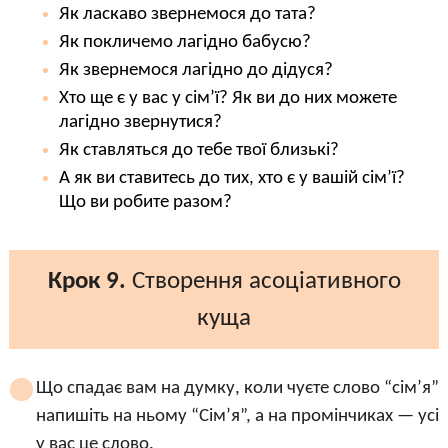
Як ласкаво звернемося до тата?
Як покличемо лагідно бабусю?
Як звернемося лагідно до дідуся?
Хто ще є у вас у сім’ї? Як ви до них можете
лагідно звернутися?
Як ставляться до тебе твої близькі?
А як ви ставитесь до тих, хто є у вашій сім’ї?
Що ви робите разом?
Крок 9.
Створення асоціативного
куща
Що спадає вам на думку, коли чуєте слово “сім’я”
напишіть на ньому “Сім’я”, а на промінчиках — усі а
у вас це слово.