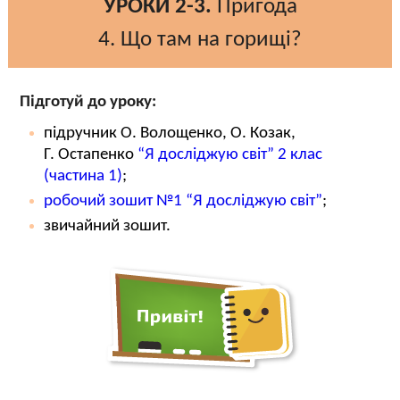
УРОКИ 2-3.
Пригода
4. Що там на горищі?
Підготуй до уроку:
підручник О. Волощенко, О. Козак,
Г. Остапенко
“Я досліджую світ” 2 клас
(частина 1)
;
робочий зошит №1 “Я досліджую світ”
;
звичайний зошит.