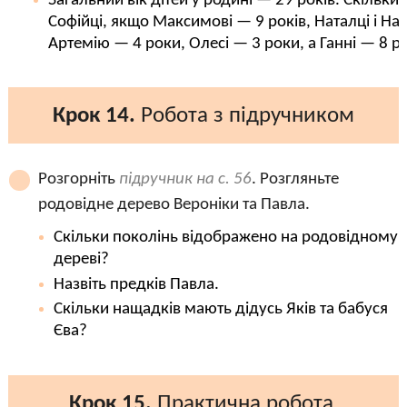
Загальний вік дітей у родині — 29 років. Скільки
Софійці, якщо Максимові — 9 років, Наталці і На
Артемію — 4 роки, Олесі — 3 роки, а Ганні — 8 р
Крок 14.
Робота з підручником
Розгорніть
підручник на с. 56
. Розгляньте
родовідне дерево Вероніки та Павла.
Скільки поколінь відображено на родовідному
дереві?
Назвіть предків Павла.
Скільки нащадків мають дідусь Яків та бабуся
Єва?
Крок 15.
Практична робота.