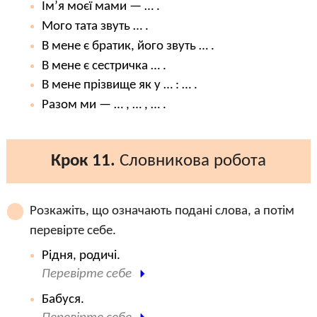
Ім’я моєї мами — … .
Мого тата звуть … .
В мене є братик, його звуть … .
В мене є сестричка … .
В мене прізвище як у … : … .
Разом ми — … , … , … .
Крок 11.
Словникова робота
Розкажіть, що означають подані слова, а потім
перевірте себе.
Рідня, родичі.
Перевірте себе
Бабуся.