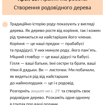
Створення родовідного дерева
Традиційно історію роду показують у вигляді
дерева. Як дерево росте від коріння, так і кожен
рід тримається на найстаріших його членах.
Коріння — це наші предки — прабабусі
та прадідусі. У них минуле роду, його пам’ять.
Міцний стовбур — це ваші дідусі та бабусі.
Гілля — ваші батьки, їхні сестри та брати, ваші
тітки й дядьки. Ви — листочки. Ми побачили,
як ведеться рід від найстарших
до наймолодших — це і є родовід.
Розгорніть
зошит на с. 29
та створіть своє
родовідне дерево. Розкажіть одне одному
в групах про ваші родини.