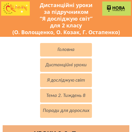
Дистанційні уроки
за підручником
“Я досліджую світ”
для 2 класу
(О. Волощенко, О. Козак, Г. Остапенко)
Головна
Дистанційні уроки
Я досліджую світ
Тема 2. Тиждень 8
Поради для дорослих