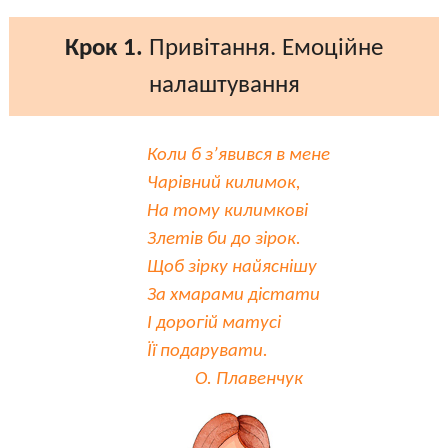
Крок 1.
Привітання. Емоційне
налаштування
Коли б з’явився в мене
Чарівний килимок,
На тому килимкові
Злетів би до зірок.
Щоб зірку найяснішу
За хмарами дістати
І дорогій матусі
Її подарувати.
О. Плавенчук