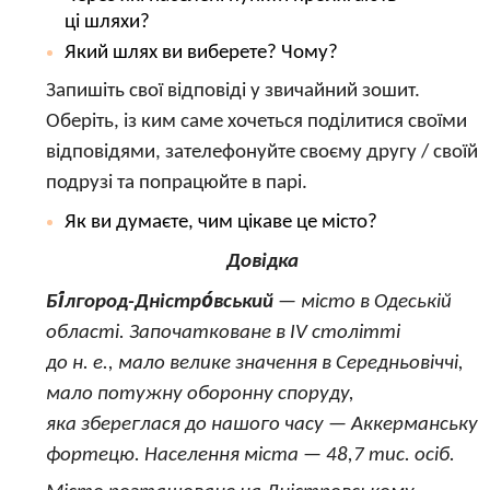
ці шляхи?
Який шлях ви виберете? Чому?
Запишіть свої відповіді у звичайний зошит.
Оберіть, із ким саме хочеться поділитися своїми
відповідями, зателефонуйте своєму другу / своїй
подрузі та попрацюйте в парі.
Як ви думаєте, чим цікаве це місто?
Довідка
Бі́лгород-Дністро́вський
— місто в Одеській
області. Започатковане в IV столітті
до н. е., мало велике значення в Середньовіччі,
мало потужну оборонну споруду,
яка збереглася до нашого часу — Аккерманську
фортецю. Населення міста — 48,7 тис. осіб.