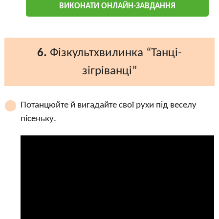
ВИКОНАТИ ОНЛАЙН-ЗАВДАННЯ
6.
Фізкультхвилинка “Танці-
зігріванці”
Потанцюйте й вигадайте свої рухи під веселу
пісеньку.