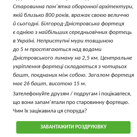
Старовинна пам’ятка оборонної архітектури,
якій близько 800 років, вражає своєю величчю
й сьогодні. Білгород-Дністровська фортеця
є однією з найбільших середньовічних фортець
в Україні. Неприступні мури товщиною
до 5 м простягаються над водами
Дністровського лиману на 2,5 км. Центральне
укріплення фортеці складається з чотирьох
башт, поєднаних між собою. Загалом фортеця
має 26 башт, висотою 15 м.
Зателефонуйте друзям / подругам і поцікавтеся,
що вони запам’ятали про старовинну фортецю.
Чим їх зацікавила ця споруда?
ЗАВАНТАЖИТИ РОЗДРУКІВКУ