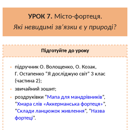
УРОК 7.
Місто-фортеця.
Які невидимі зв’язки є у природі?
Підготуйте до уроку
підручник О. Волощенко, О. Козак,
Г. Остапенко “Я досліджую світ” 3 клас
(частина 2);
звичайний зошит;
роздруківки “
Мапа для мандрівників
”,
“
Хмара слів «Аккерманська фортеця»
”,
“
Склади ланцюжок живлення
”, “
Назва
фортеці
”.