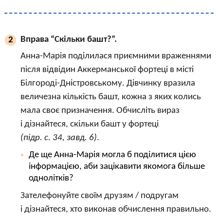
Вправа “Скільки башт?”.
2
Анна-Марія поділилася приємними враженнями
після відвідин Аккерманської фортеці в місті
Білгороді-Дністровському. Дівчинку вразила
величезна кількість башт, кожна з яких колись
мала своє призначення. Обчисліть вираз
і дізнайтеся, скільки башт у фортеці
(підр. с. 34, завд. 6)
.
Де ще Анна-Марія могла б поділитися цією
інформацією, аби зацікавити якомога більше
однолітків?
Зателефонуйте своїм друзям / подругам
і дізнайтеся, хто виконав обчислення правильно.