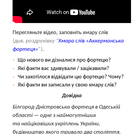
Перегляньте відео, заповніть хмару слів
(див. роздруківку “
Хмара слів «Аккерманська
фортеця»
”)
.
Що нового ви дізналися про фортецю?
Які факти вас здивували / зацікавили?
Чи захотілося відвідати цю фортецю? Чому?
Які факти ви записали у свою хмару слів?
Довідка
Білгород-Дністровська фортеця в Одеській
області — одне з наймогутніших
та найцікавіших укріплень України,
будівництво якого тривало два століття.