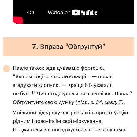
7.
Вправа “Обгрунтуй”
Павло також відвідував цю фортецю.
“Як нам тоді заважали комарі... — почав
згадувати хлопчик. — Краще б їх узагалі
не було!” Чи погоджуєтеся ви з реплікою Павла?
Обґрунтуйте свою думку
(підр. с. 34, завд. 7)
.
У вільний від уроку час розкажіть про ситуацію
рідним і поясніть їм свої міркування.
Поцікавтеся, чи погоджуються вони з вашими