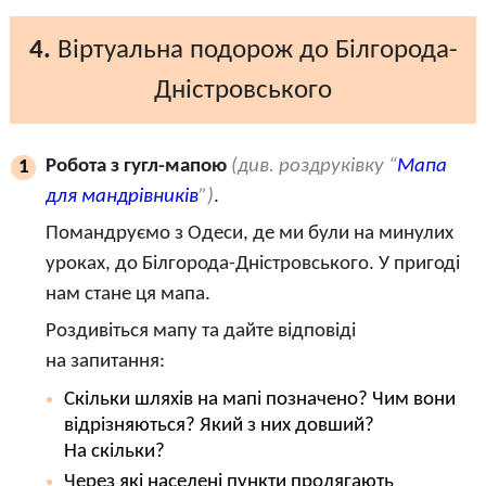
4.
Віртуальна подорож до Білгорода-
Дністровського
Робота з гугл-мапою
(див. роздруківку “
Мапа
1
для мандрівників
”)
.
Помандруємо з Одеси, де ми були на минулих
уроках, до Білгорода-Дністровського. У пригоді
нам стане ця мапа.
Роздивіться мапу та дайте відповіді
на запитання:
Скільки шляхів на мапі позначено? Чим вони
відрізняються? Який з них довший?
На скільки?
Через які населені пункти пролягають