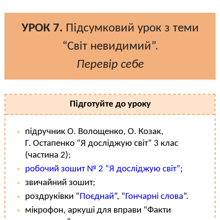
УРОК 7.
Підсумковий урок з теми
“Світ невидимий”.
Перевір себе
Підготуйте до уроку
підручник О. Волощенко, О. Козак,
Г. Остапенко “Я досліджую світ” 3 клас
(частина 2);
робочий зошит № 2 “Я досліджую світ”
;
звичайний зошит;
роздруківки “
Поєднай
”, “
Гончарні слова
”.
мікрофон, аркуші для вправи “Факти