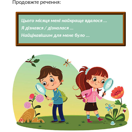
Продовжте речення:
Цього місяця мені найкраще вдалося …
Я дізнався / дізналася …
Найцікавішим для мене було …