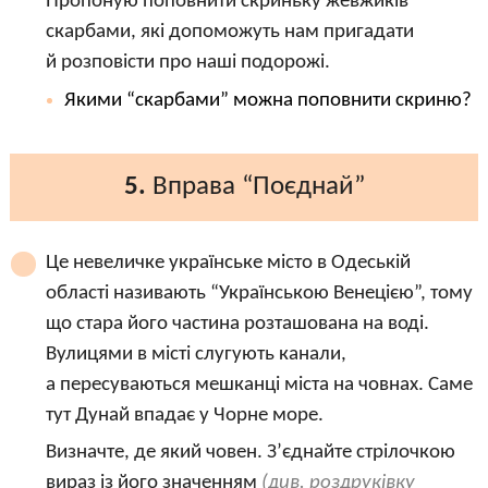
Пропоную поповнити скриньку жевжиків
скарбами, які допоможуть нам пригадати
й розповісти про наші подорожі.
Якими “скарбами” можна поповнити скриню?
5.
Вправа “Поєднай”
Це невеличке українське місто в Одеській
області називають “Українською Венецією”, тому
що стара його частина розташована на воді.
Вулицями в місті слугують канали,
а пересуваються мешканці міста на човнах. Саме
тут Дунай впадає у Чорне море.
Визначте, де який човен. З’єднайте стрілочкою
вираз із його значенням
(див. роздруківку