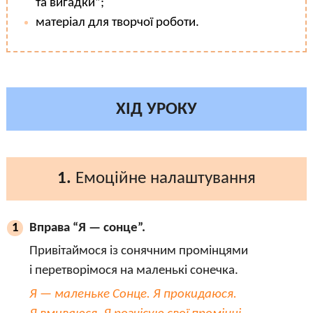
та вигадки”;
матеріал для творчої роботи.
ХІД УРОКУ
1.
Емоційне налаштування
Вправа “Я — сонце”.
1
Привітаймося із сонячним промінцями
і перетворімося на маленькі сонечка.
Я — маленьке Сонце. Я прокидаюся.