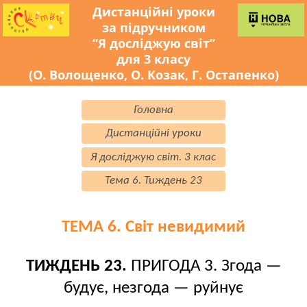
Дистанційні уроки
за підручником
“Я досліджую світ”
для 3 класу
(О. Волощенко, О. Козак, Г. Остапенко)
Головна
Дистанційні уроки
Я досліджую світ. 3 клас
Тема 6. Тиждень 23
ТЕМА 6. Світ невидимий
ТИЖДЕНЬ 23.
ПРИГОДА 3. Згода —
будує, незгода — руйнує