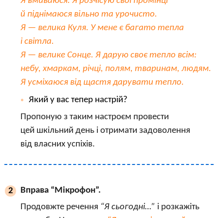
Я вмиваюся. Я розчісую свої промінці
й піднімаюся вільно та урочисто.
Я — велика Куля. У мене є багато тепла
і світла.
Я — велике Сонце. Я дарую своє тепло всім:
небу, хмаркам, річці, полям, тваринам, людям.
Я усміхаюся від щастя дарувати тепло.
Який у вас тепер настрій?
Пропоную з таким настроєм провести
цей шкільний день і отримати задоволення
від власних успіхів.
Вправа “Мікрофон”.
2
Продовжте речення
“Я сьогодні…”
і розкажіть