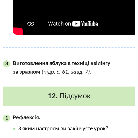
Виготовлення яблука в техніці квілінгу
3
за зразком
(підр. с. 61, завд. 7)
.
12.
Підсумок
Рефлексія.
1
З яким настроєм ви закінчуєте урок?