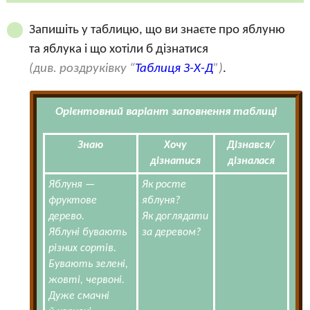
Запишіть у таблицю, що ви знаєте про яблуню
та яблука і що хотіли б дізнатися
(див. роздруківку “
Таблиця З-Х-Д
”)
.
Орієнтовний варіант заповнення таблиці
Знаю
Хочу
Дізнався/
дізнатися
дізналася
Яблуня —
Як росте
фруктове
яблуня?
дерево.
Як доглядати
Яблуні бувають
за деревом?
різних сортів.
Бувають зелені,
жовті, червоні.
Дуже смачні