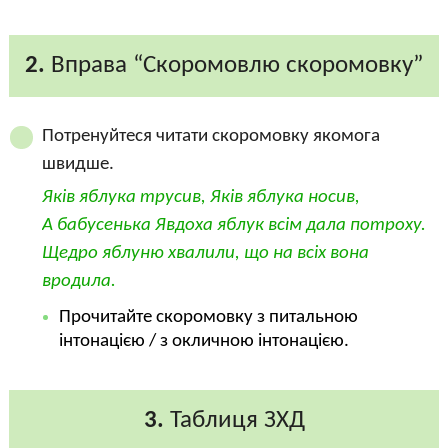
2.
Вправа “Скоромовлю скоромовку”
Потренуйтеся читати скоромовку якомога
швидше.
Яків яблука трусив, Яків яблука носив,
А бабусенька Явдоха яблук всім дала потроху.
Щедро яблуню хвалили, що на всіх вона
вродила.
Прочитайте скоромовку з питальною
інтонацією / з окличною інтонацією.
3.
Таблиця ЗХД