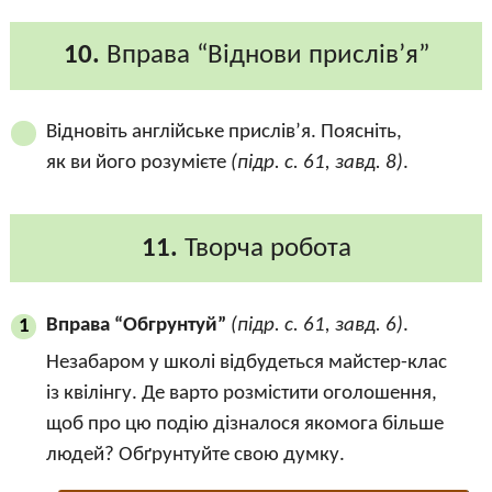
10.
Вправа “Віднови прислів’я”
Відновіть англійське прислів’я. Поясніть,
як ви його розумієте
(підр. с. 61, завд. 8)
.
11.
Творча робота
Вправа “Обгрунтуй”
(підр. с. 61, завд. 6)
.
1
Незабаром у школі відбудеться майстер-клас
із квілінгу. Де варто розмістити оголошення,
щоб про цю подію дізналося якомога більше
людей? Обґрунтуйте свою думку.