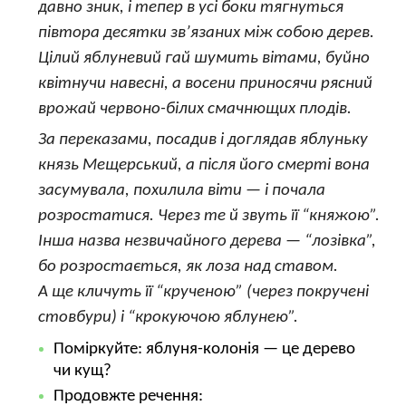
давно зник, і тепер в усі боки тягнуться
півтора десятки зв’язаних між собою дерев.
Цілий яблуневий гай шумить вітами, буйно
квітнучи навесні, а восени приносячи рясний
врожай червоно-білих смачнющих плодів.
За переказами, посадив і доглядав яблуньку
князь Мещерський, а після його смерті вона
засумувала, похилила віти — і почала
розростатися. Через те й звуть її “княжою”.
Інша назва незвичайного дерева — “лозівка”,
бо розростається, як лоза над ставом.
А ще кличуть її “крученою” (через покручені
стовбури) і “крокуючою яблунею”.
Поміркуйте: яблуня-колонія — це дерево
чи кущ?
Продовжте речення: