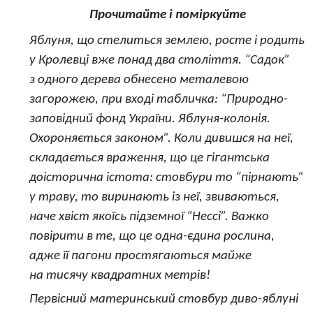
Прочитайте і поміркуйте
Яблуня, що стелиться землею, росте і родить
у Кролевці вже понад два століття. “Садок”
з одного дерева обнесено металевою
загорожею, при вході табличка: “Природно-
заповідний фонд України. Яблуня-колонія.
Охороняється законом”. Коли дивишся на неї,
складається враження, що це гігантська
доісторична істота: стовбури то “пірнають”
у траву, то виринають із неї, звиваються,
наче хвіст якоїсь підземної “Нессі”. Важко
повірити в те, що це одна-єдина рослина,
адже її пагони простягаються майже
на тисячу квадратних метрів!
Первісний материнський стовбур диво-яблуні