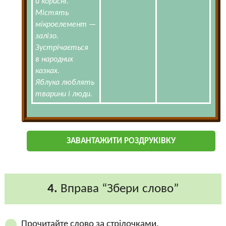
й корисні.
Містять
мікроелемент —
залізо.
Зустрічається
в народних
казках.
Яблука люблять
тварини і люди.
ЗАВАНТАЖИТИ РОЗДРУКІВКУ
4.
Вправа “Збери слово”
Прочитайте слово за стрілочками.