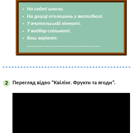
На сайті школи.
На дошці оголошень у вестибюлі.
У вчительській кімнаті.
У вайбер-спільноті.
Ваш варіант:
_______________________________
Перегляд відео “Квілінг. Фрукти та ягоди”.
2