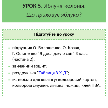
УРОК 5.
Яблуня-колонія.
Що приховує яблуко?
Підготуйте до уроку
підручник О. Волощенко, О. Козак,
Г. Остапенко “Я досліджую світ” 3 клас
(частина 2);
звичайний зошит;
роздруківка “
Таблиця З-Х-Д
”;
матеріали для квілінгу: кольоровий картон,
кольорові смужки, лінійка, ножиці, клей ПВА.