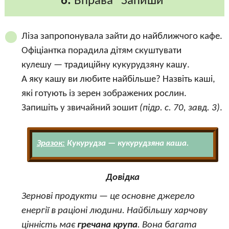
6.
Вправа “Запиши”
Ліза запропонувала зайти до найближчого кафе.
Офіціантка порадила дітям скуштувати
кулешу — традиційну кукурудзяну кашу.
А яку кашу ви любите найбільше? Назвіть каші,
які готують із зерен зображених рослин.
Запишіть у звичайний зошит
(підр. с. 70, завд. 3)
.
Зразок:
Кукурудза — кукурудзяна каша.
Довідка
Зернові продукти — це основне джерело
енергії в раціоні людини. Найбільшу харчову
цінність має
гречана крупа
. Вона багата