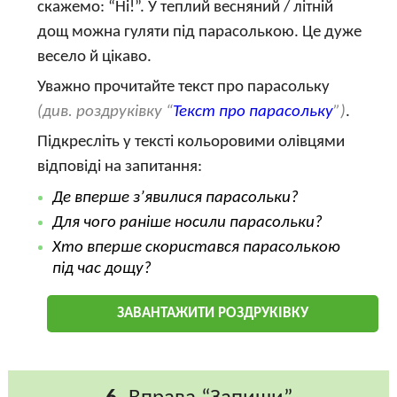
скажемо: “Ні!”. У теплий весняний / літній
дощ можна гуляти під парасолькою. Це дуже
весело й цікаво.
Уважно прочитайте текст про парасольку
(див. роздруківку “
Текст про парасольку
”)
.
Підкресліть у тексті кольоровими олівцями
відповіді на запитання:
Де вперше з’явилися парасольки?
Для чого раніше носили парасольки?
Хто вперше скористався парасолькою
під час дощу?
ЗАВАНТАЖИТИ РОЗДРУКІВКУ