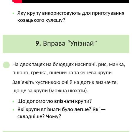
Яку крупу використовують для приготування
козацького кулешу?
9.
Вправа “Упізнай”
На двох тацях на блюдцях насипані: рис, манка,
пшоно, гречка, пшенична та ячнева крупи.
Зав’яжіть хустинкою очі й на дотик визначте,
що це за крупи (можна нюхати).
Що допомогло впізнати крупи?
Які крупи впізнати було легше? Які —
складніше? Чому?