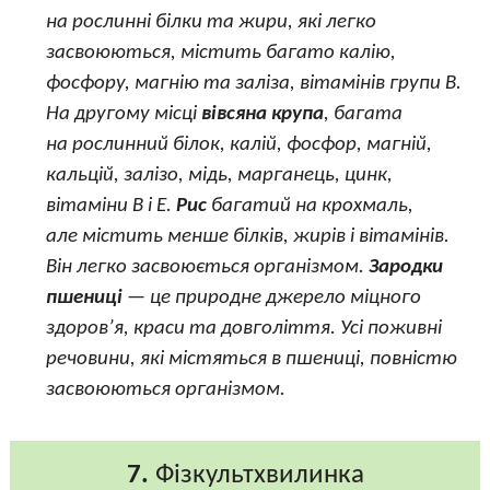
на рослинні білки та жири, які легко
засвоюються, містить багато калію,
фосфору, магнію та заліза, вітамінів групи В.
На другому місці
вівсяна крупа
, багата
на рослинний білок, калій, фосфор, магній,
кальцій, залізо, мідь, марганець, цинк,
вітаміни В і Е.
Рис
багатий на крохмаль,
але містить менше білків, жирів і вітамінів.
Він легко засвоюється організмом.
Зародки
пшениці
— це природне джерело міцного
здоров’я, краси та довголіття. Усі поживні
речовини, які містяться в пшениці, повністю
засвоюються організмом.
7.
Фізкультхвилинка