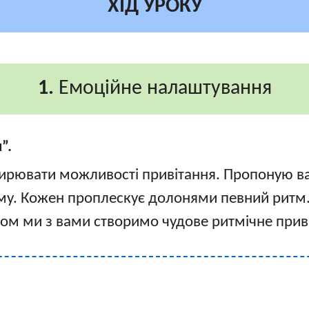
ХІД УРОКУ
1.
Емоційне налаштування
”.
рювати можливості привітання. Пропоную в
му. Кожен проплескує долонями певний ритм.
ом ми з вами створимо чудове ритмічне прив