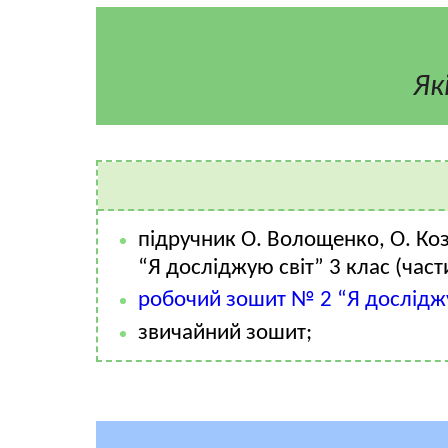
Як
підручник О. Волощенко, О. Коз
“Я досліджую світ” 3 клас (част
робочий зошит № 2 “Я дослідж
звичайний зошит;