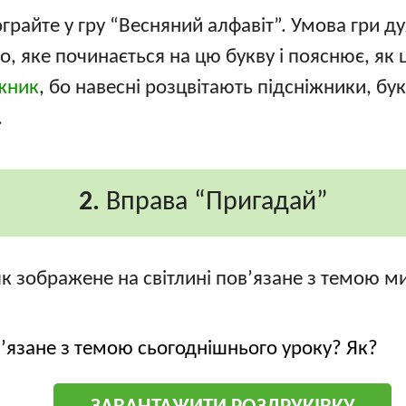
ограйте у гру “Весняний алфавіт”. Умова гри д
о, яке починається на цю букву і пояснює, як 
жник
, бо навесні розцвітають підсніжники, бу
.
2.
Вправа “Пригадай”
, як зображене на світлині пов’язане з темою 
’язане з темою сьогоднішнього уроку? Як?