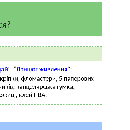
ся?
дай
”, “
Ланцюг живлення
”;
скріпки, фломастери, 5 паперових
иків, канцелярська гумка,
ожиці, клей ПВА.