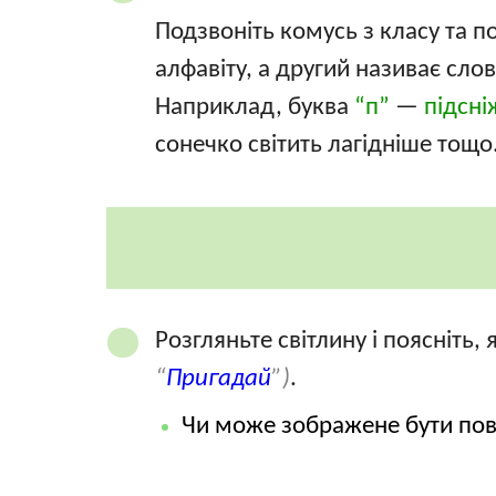
Подзвоніть комусь з класу та п
алфавіту, а другий називає слов
Наприклад, буква
“п”
—
підсні
сонечко світить лагідніше тощо
Розгляньте світлину і поясніть
“
Пригадай
”)
.
Чи може зображене бути пов