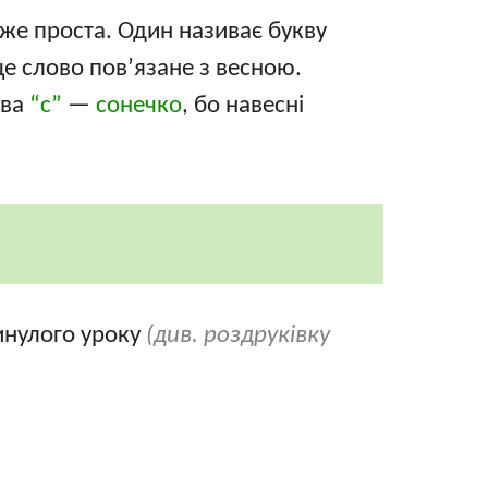
уже проста. Один називає букву
це слово пов’язане з весною.
ква
“с”
—
сонечко
, бо навесні
минулого уроку
(див. роздруківку