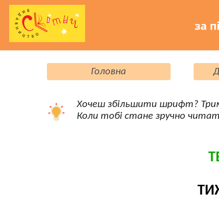
за п
Головна
Д
Хочеш збільшити шрифт? Три
Коли тобі стане зручно читат
Т
ТИ