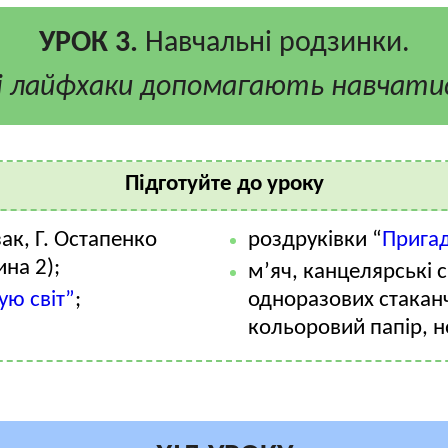
УРОК 3.
Навчальні родзинки.
і лайфхаки допомагають навчати
Підготуйте до уроку
ак, Г. Остапенко
роздруківки “
Прига
ина 2);
м’яч, канцелярські 
ую світ”
;
одноразових стаканч
кольоровий папір, н