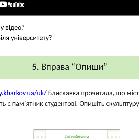
 у відео?
іля університету?
5.
Вправа “Опиши”
ty.kharkov.ua/uk/
Блискавка прочитала, що міс
ть є пам’ятник студентові. Опишіть скульптур