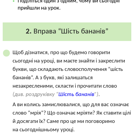
Поділіться один з одним, чому ви сьогодні
прийшли на урок.
2.
Вправа “Шість бананів”
Щоб дізнатися, про що будемо говорити
сьогодні на уроці, ви маєте знайти і закреслити
букви, що складають словосполучення “шість
бананів”. А з букв, які залишаться
незакресленими, скласти і прочитати слово
(див. роздруківку “
Шість бананів
”)
.
А ви колись замислювалися, що для вас означає
слово “мрія”? Що означає мріяти? Як ставити цілі
й досягати їх? Саме про це ми поговоримо
на сьогоднішньому уроці.