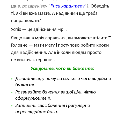
(див. роздруківку “
Риси характеру
”)
. Обведіть
ті, які ви вже маєте. А над якими ще треба
попрацювати?
Успіх — це здійснення мрії.
Якщо ваша мрія справжня, ви зможете втілити її.
Головне — мати мету і поступово робити кроки
для її здійснення. Але інколи людям просто
не вистачає терпіння.
Усвідомте, чого ви бажаєте:
Дізнайтеся, у чому ви сильні й чого ви дійсно
бажаєте.
Розвивайте бачення вашої цілі, чітко
сформулюйте її.
Запишіть своє бачення і регулярно
переглядайте його.