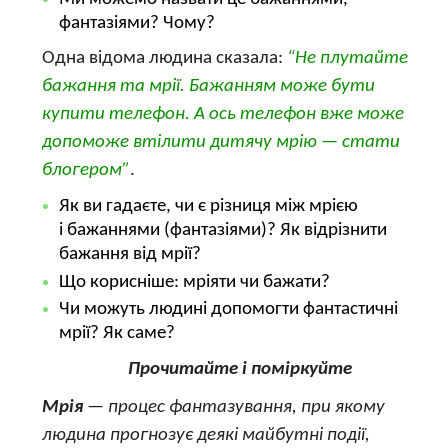
фантазіями? Чому?
Одна відома людина сказала:
“Не плутайте
бажання та мрії. Бажанням може бути
купити телефон. А ось телефон вже може
допоможе втілити дитячу мрію — стати
блогером”
.
Як ви гадаєте, чи є різниця між мрією
і бажаннями (фантазіями)? Як відрізнити
бажання від мрії?
Що корисніше: мріяти чи бажати?
Чи можуть людині допомогти фантастичні
мрії? Як саме?
Прочитайте і поміркуйте
Мрія
— процес фантазування, при якому
людина прогнозує деякі майбутні події,