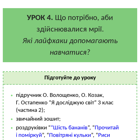
УРОК 4.
Що потрібно, аби
здійснювалися мрії.
Які лайфхаки допомагають
навчатися?
Підготуйте до уроку
підручник О. Волощенко, О. Козак,
Г. Остапенко “Я досліджую світ” 3 клас
(частина 2);
звичайний зошит;
роздруківки “
“Шість бананів
”, “
Прочитай
і поміркуй
”, “
Повітряні кульки
”, “
Риси