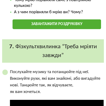
Чому мрію порівняли саме з повітряною
кулькою?
А з чим порівняли б мрію ви? Чому?
ЗАВАНТАЖИТИ РОЗДРУКІВКУ
7.
Фізкультхвилинка “Треба мріяти
завжди”
Послухайте музику та потанцюйте під неї.
Виконуйте рухи, які вам знайомі, або вигадуйте
нові. Танцюйте так, як відчуваєте,
як вам хочеться.