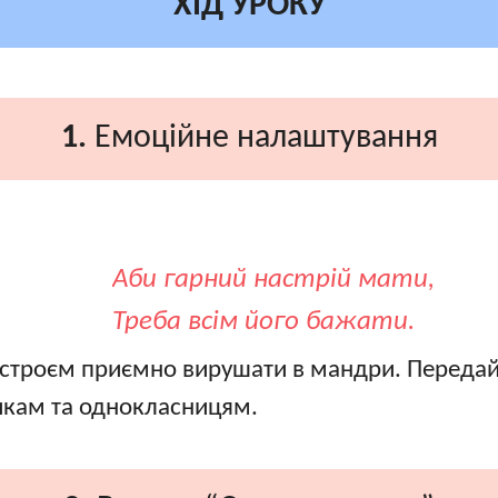
ХІД УРОКУ
1.
Емоційне налаштування
Аби гарний настрій мати,
Треба всім його бажати.
настроєм приємно вирушати в мандри. Передай
икам та однокласницям.