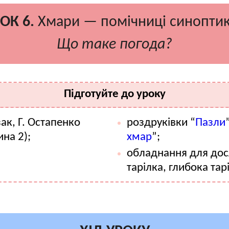
ОК 6.
Хмари — помічниці синоптик
Що таке погода?
Підготуйте до уроку
ак, Г. Остапенко
роздруківки “
Пазли
ина 2);
хмар
”;
обладнання для досл
тарілка, глибока тар