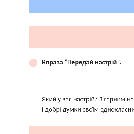
Вправа “Передай настрій”.
Який у вас настрій? З гарним 
і добрі думки своїм однокласн