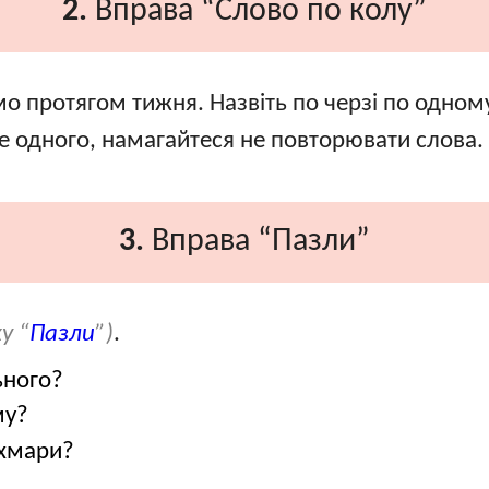
2.
Вправа “Слово по колу”
 протягом тижня. Назвіть по черзі по одному
е одного, намагайтеся не повторювати слова.
3.
Вправа “Пазли”
у “
Пазли
”)
.
ьного?
му?
 хмари?