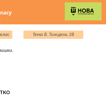
класу
)
 клас
Тема 8. Тиждень 28
мишки.
тко