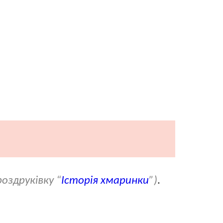
роздруківку “
Історія хмаринки
”)
.