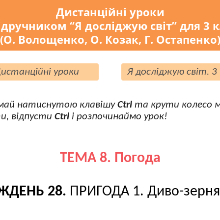
Дистанційні уроки
ідручником “Я досліджую світ” для 3 
(О. Волощенко, О. Козак, Г. Остапенко
истанційні уроки
Я досліджую світ. 3
май натиснутою клавішу
Ctrl
та крути колесо 
и, відпусти
Ctrl
і розпочинаймо урок!
ТЕМА 8. Погода
ЖДЕНЬ 28.
ПРИГОДА 1. Диво-зерня