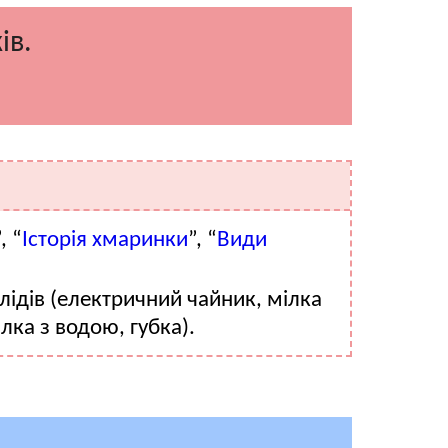
ів.
”, “
Історія хмаринки
”, “
Види
ідів (електричний чайник, мілка
ілка з водою, губка).