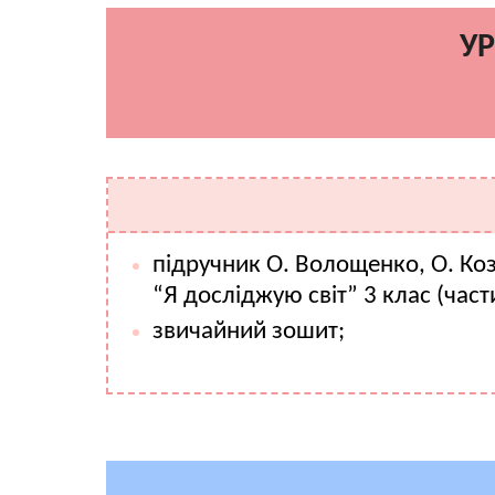
УР
підручник О. Волощенко, О. Коз
“Я досліджую світ” 3 клас (част
звичайний зошит;