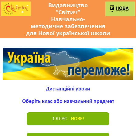
Видавництво
“Світич”
Навчально-
методичне забезпечення
для Нової української школи
Дистанційні уроки
Оберіть клас або навчальний предмет
1 КЛАС -
НОВЕ!