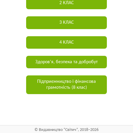
2 КЛАС
3 КЛАС
4 КЛАС
Здоров’я, безпека та добробут
Підприємництво і фінансова
грамотність (8 клас)
©
Видавництво “Світич”
, 2018–2026