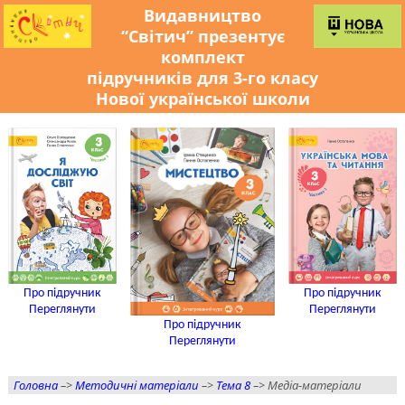
Видавництво
“Світич” презентує
комплект
підручників для 3-го класу
Нової української школи
Про підручник
Про підручник
Переглянути
Переглянути
Про підручник
Переглянути
Головна
–>
Методичні матеріали
–>
Тема 8
–> Медіа-матеріали