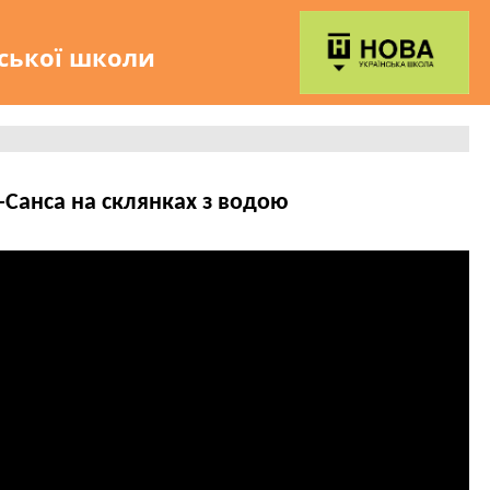
нської школи
-Санса на склянках з водою