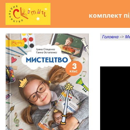
комплект пі
Головна
–>
М