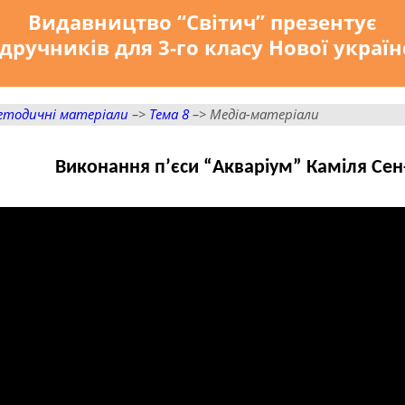
Видавництво “Світич” презентує
дручників для 3-го класу Нової украї
етодичні матеріали
–>
Тема 8
–> Медіа-матеріали
Виконання п’єси “Акваріум” Каміля Сен