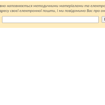
вно наповнюється методичними матеріалами та електро
ресу своєї електронної пошти, і ми повідомимо Вас про он