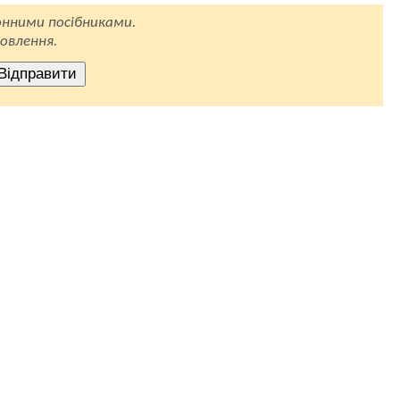
нними посібниками.
овлення.
Відправити