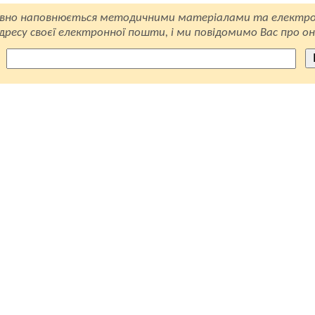
вно наповнюється методичними матеріалами та електро
ресу своєї електронної пошти, і ми повідомимо Вас про он