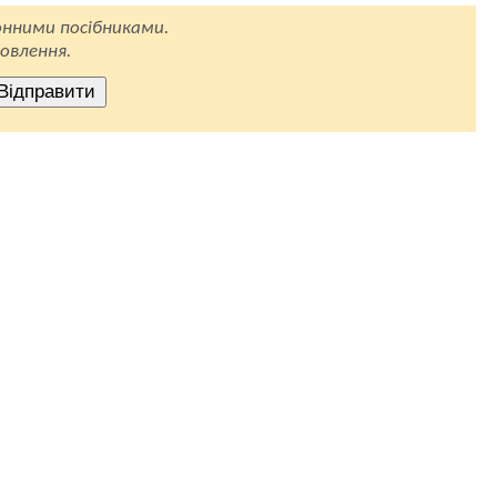
нними посібниками.
овлення.
Відправити