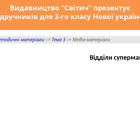
Видавництво “Світич” презентує
дручників для 3-го класу Нової украї
етодичні матеріали
–>
Тема 3
–> Медіа-матеріали
Відділи суперма