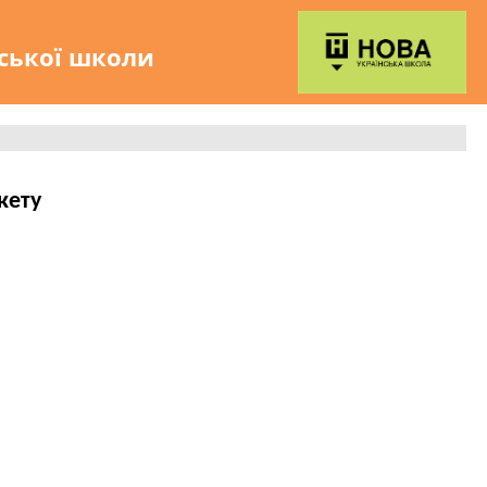
нської школи
кету