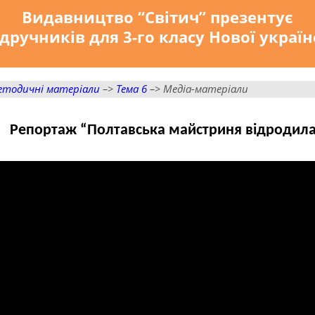
Видавництво “Світич” презентує
дручників для 3-го класу Нової украї
етодичні матеріали
–>
Тема 6
–> Медіа-матеріали
Репортаж “Полтавська майстриня відродила