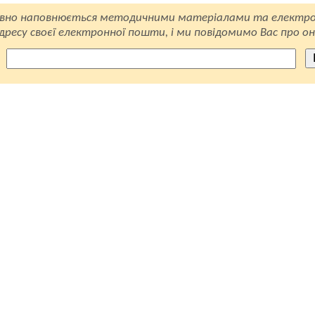
вно наповнюється методичними матеріалами та електро
ресу своєї електронної пошти, і ми повідомимо Вас про он