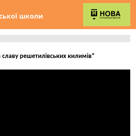
нської школи
 славу решетилівських килимів”