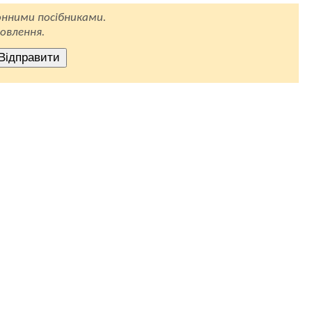
нними посібниками.
овлення.
Відправити