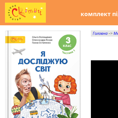
комплект пі
Головна
–>
М