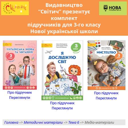
Видавництво
“Світич” презентує
комплект
підручників для 3-го класу
Нової української школи
Про підручник
Про підручник
Переглянути
Переглянути
Про підручник
Переглянути
Головна
–>
Методичні матеріали
–>
Тема 6
–> Медіа-матеріали